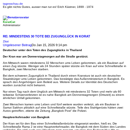
tagesschau.de
Es gibt nichts Gutes, ausser man tut es! Erich Kästner, 1899 - 1974
KoratCat
Administrator
RE: MINDESTENS 30 TOTE BEI ZUGUNGLÜCK IN KORAT
Zitat
Ungelesener Beitrag
Do Jan 15, 2026 9:14 pm
Deutscher unter den Toten des Zugunglücks in Thailand
Der Kran war am Donnerstagmorgen auf die Straße gestürzt.
Am Mittwoch waren mindestens 32 Menschen ums Leben gekommen, als ein Baukran auf
einen Zug stürzte. Weniger als 24 Stunden später stürzte ein Kran auf eine Schnellstraße in
Bangkok, zwei Menschen starben.
Bei dem schweren Zugunglück in Thailand durch einen Kransturz ist auch ein deutscher
Staatsbürger ums Leben gekommen. Das bestätigte das Außenministerium in Bangkok. Es
sprach den Angehörigen sein Beileid aus. Weitere Details zur Identität des Deutschen
wurden zunächst nicht bekannt.
Nur einen Tag nach dem Unglück am Mittwoch mit mindestens 32 Toten und mehr als 60
teilweise Schwerverletzten ist es nahe Bangkok am Donnerstagmorgen (Ortszeit) zu einem
ähnlichen Unfall gekommen.
Zwei Menschen kamen ums Leben und fünf weitere wurden verletzt, als ein Baukran in
Samut Sakhon plötzlich auf eine Schnellstraße stürzte. Teile des Stahlgerüsts hätten zwei
Autos getroffen, zitierte die Zeitung „Bangkok Post“ die Polizei.
Hauptverkehrsader von Bangkok
Der Kran sei für den Bau einer Schnellstraßenbrücke eingesetzt worden, hieß es. Die
Schnellstraße Rama 2 ist eine Hauptverkehrsader, die Bangkok mit dem Süden des Landes
verbindet. Sie wird auch von Urlaubern gern genutzt, um etwa den Badeort Hua Hin zu