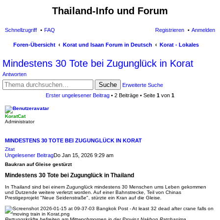
Thailand-Info und Forum
Schnellzugriff
FAQ
Registrieren
Anmelden
Foren-Übersicht
Korat und Isaan Forum in Deutsch
Korat - Lokales
uc
Mindestens 30 Tote bei Zugunglück in Korat
he
Antworten
Suche
Erweiterte Suche
Erster ungelesener Beitrag
• 2 Beiträge • Seite
1
von
1
KoratCat
Administrator
MINDESTENS 30 TOTE BEI ZUGUNGLÜCK IN KORAT
Zitat
Ungelesener Beitrag
Do Jan 15, 2026 9:29 am
Baukran auf Gleise gestürzt
Mindestens 30 Tote bei Zugunglück in Thailand
In Thailand sind bei einem Zugunglück mindestens 30 Menschen ums Leben gekommen
und Dutzende weitere verletzt worden. Auf einer Bahnstrecke, Teil von Chinas
Prestigeprojekt "Neue Seidenstraße", stürzte ein Kran auf die Gleise.
Rettungskräfte befreiten am Mittwochmorgen in der Provinz Nakhon Ratchasima