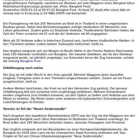
eingeschlossene Fahrgäste, nachdem ein Baukran auf zwei Waggons eines Bangkok-Ubon
Ratchathani-Expresszugs gestürzt war. (Foto: Bangkok Post}
Screenshot 2026-01-15 at 09-37-03 Bangkok Post - At least 32 dead after crane falls on
moving train in Korat.png (1.04 MiB) 26665 mal betrachtet
Ein Passagierzug mit fast 200 Menschen an Bord ist in Thailand in einen umgestürzten
Baukran gerast. Dabei sind Behördenangaben zufolge mindestens 30 Menschen ums
Leben gekommen. Zudem gebe es Dutzende Verletzte. Thailändische Behörden hatten die
Zahl der Toten zunächst mit 22 und die der Verletzten mit 80 angegeben.
Mehr als 20 Verletzte sollen in kritischem Zustand sein, berichteten thailändische Medien. In
den Trümmern würden zudem weitere Todesopfer befürchtet, heißt es.
Das Unglück ereignete sich am Morgen im Bezirk Sikhio in der Provinz Nakhon Ratchasima,
etwa 230 Kilometer nordöstlich von Bangkok. Der massive Stahlkran, der für den Gleisbau
eingesetzt wurde, sei plötzlich umgekippt, nur Sekunden bevor der Zug heranraste, schrieb
die Zeitung
Bangkok Post
.
Unfallhergang noch unklar
Der Zug sei mit voller Wucht in den Kran geprallt. Mehrere Waggons seien daraufhin
entgleist, Fahrgäste seien in den Trümmern eingeschlossen worden. Zudem sei ein Feuer
ausgebrochen, hieß es.
Andere Medien berichteten, der Kran sei auf den fahrenden Zug gestürzt. Der genaue
Unfallhergang ließ sich zunächst nicht unabhängig verifizieren. Mehrere Einsatzteams
wurden umgehend zum Unfallort entsandt, um den Opfern zu helfen und Verletzte aus dem
Wrack zu befreien. Die Retter waren unter anderem mit hydraulischen Schneidegeräten und
Löschfahrzeugen im Einsatz.
Strecke ist Teil der "Neuen Seidenstraße"
Nach Angaben des staatlichen Bahnbetreibers (SRT) war der Zug mit drei Waggons von der
Hauptstadt Bangkok nach Ubon Ratchathani im Nordosten von Thailand unterwegs. An
Bord sollen sich 195 Menschen befunden haben, darunter Passagiere und Personal.
Das Unglück ereignete sich bei Bauarbeiten an einer Hochgeschwindigkeitsstrecke, die
Bangkok bis 2028 über Laos mit der chinesischen Stadt Kunming verbinden soll. Das
Projekt ist Teil von Chinas Infrastrukturprogramm "Neue Seidenstraße".