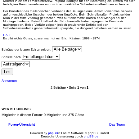
Minister in einem Fernsehinterview. Phiphat kündigte für den Nachmittag ein Treffen mit allen
beteiligten Bauunternehmen an, um über zusätzliche Sicherheitsmaßnahmen zu beraten.
Der Präsident des thailändischen Verbands der Bauingenieure, Amorn Pimanmas, verwies
auf unterschiedliche Ursachen der beiden Unglücke. Beim Schnellstraßen-Projekt sei der
Kran in der Mitte V-förmig gebrochen, was auf fehlerhafte Bolzen oder Mängel bei der
Montage hindeute. Beim Unfall auf der Bahnbaustelle habe dagegen die Kranbasis
nachgegeben. Beide Vorfälle zeigten jedoch gravierende Defizite bei den
Sicherheitsstandards großer Infrastrukturprojekte, die dringend behoben werden müssten.
F.A.Z.
Es gibt nichts Gutes, ausser man tut es! Erich Kästner, 1899 - 1974
Beiträge der letzten Zeit anzeigen:
Sortiere nach
Antworten
2 Beiträge • Seite
1
von
1
WER IST ONLINE?
Mitglieder in diesem Forum: 0 Mitglieder und 375 Gäste
Foren-Übersicht
Das Team
Powered by
phpBB
® Forum Software © phpBB Limited
Deutsche Übersetzung durch
phpBB.de