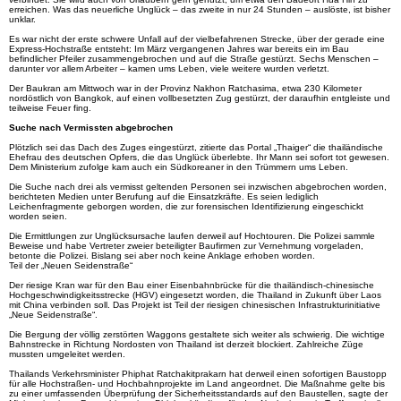
erreichen. Was das neuerliche Unglück – das zweite in nur 24 Stunden – auslöste, ist bisher
unklar.
Es war nicht der erste schwere Unfall auf der vielbefahrenen Strecke, über der gerade eine
Express-Hochstraße entsteht: Im März vergangenen Jahres war bereits ein im Bau
befindlicher Pfeiler zusammengebrochen und auf die Straße gestürzt. Sechs Menschen –
darunter vor allem Arbeiter – kamen ums Leben, viele weitere wurden verletzt.
Der Baukran am Mittwoch war in der Provinz Nakhon Ratchasima, etwa 230 Kilometer
nordöstlich von Bangkok, auf einen vollbesetzten Zug gestürzt, der daraufhin entgleiste und
teilweise Feuer fing.
Suche nach Vermissten abgebrochen
Plötzlich sei das Dach des Zuges eingestürzt, zitierte das Portal „Thaiger“ die thailändische
Ehefrau des deutschen Opfers, die das Unglück überlebte. Ihr Mann sei sofort tot gewesen.
Dem Ministerium zufolge kam auch ein Südkoreaner in den Trümmern ums Leben.
Die Suche nach drei als vermisst geltenden Personen sei inzwischen abgebrochen worden,
berichteten Medien unter Berufung auf die Einsatzkräfte. Es seien lediglich
Leichenfragmente geborgen worden, die zur forensischen Identifizierung eingeschickt
worden seien.
Die Ermittlungen zur Unglücksursache laufen derweil auf Hochtouren. Die Polizei sammle
Beweise und habe Vertreter zweier beteiligter Baufirmen zur Vernehmung vorgeladen,
betonte die Polizei. Bislang sei aber noch keine Anklage erhoben worden.
Teil der „Neuen Seidenstraße“
Der riesige Kran war für den Bau einer Eisenbahnbrücke für die thailändisch-chinesische
Hochgeschwindigkeitsstrecke (HGV) eingesetzt worden, die Thailand in Zukunft über Laos
mit China verbinden soll. Das Projekt ist Teil der riesigen chinesischen Infrastrukturinitiative
„Neue Seidenstraße“.
Die Bergung der völlig zerstörten Waggons gestaltete sich weiter als schwierig. Die wichtige
Bahnstrecke in Richtung Nordosten von Thailand ist derzeit blockiert. Zahlreiche Züge
mussten umgeleitet werden.
Thailands Verkehrsminister Phiphat Ratchakitprakarn hat derweil einen sofortigen Baustopp
für alle Hochstraßen- und Hochbahnprojekte im Land angeordnet. Die Maßnahme gelte bis
zu einer umfassenden Überprüfung der Sicherheitsstandards auf den Baustellen, sagte der