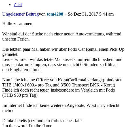
Zitat
Ungelesener Beitrag
von
tom4208
»
So Dez 31, 2017 5:44 am
Hallo zusammen
Wir sind auf der Suche nach einer neuen Autovermietung während
unseren Ferien.
Die letzten paar Mal haben wir über Fodo Car Rental einen Pick-Up
gemietet.
Leider wurden wir das letzte Mal äusserst unfreundlich bedient und
mussten darum kämpfen, dass sie uns nicht 6 Stunden zu früh an
den Flughafen fahren.
Nun habe ich eine Offerte von KoratCarRental verlangt (mindesten
THB 1'400-1'600.- pro Tag und 3'500 Transport BKK - Korat)
Finde ich doch recht teuer, insbesondere im Vergleich mit Fodo
(THB 950 pro Tag)
Im Internet finde ich keine weiteren Angebote. Wisst ihr vielleicht
mehr?
Danke bereits jetzt und ein frohes neues Jahr
I'm the sword, I'm the flame