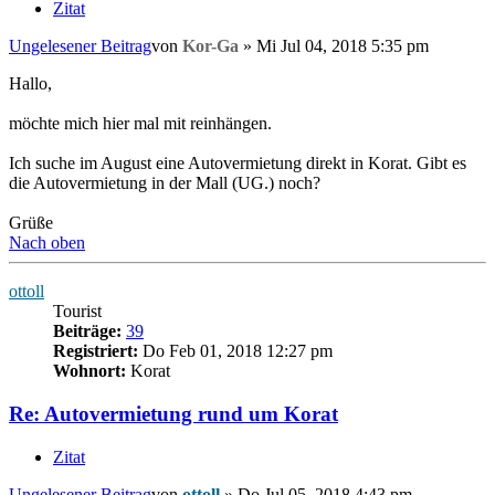
Zitat
Ungelesener Beitrag
von
Kor-Ga
»
Mi Jul 04, 2018 5:35 pm
Hallo,
möchte mich hier mal mit reinhängen.
Ich suche im August eine Autovermietung direkt in Korat. Gibt es
die Autovermietung in der Mall (UG.) noch?
Grüße
Nach oben
ottoll
Tourist
Beiträge:
39
Registriert:
Do Feb 01, 2018 12:27 pm
Wohnort:
Korat
Re: Autovermietung rund um Korat
Zitat
Ungelesener Beitrag
von
ottoll
»
Do Jul 05, 2018 4:43 pm