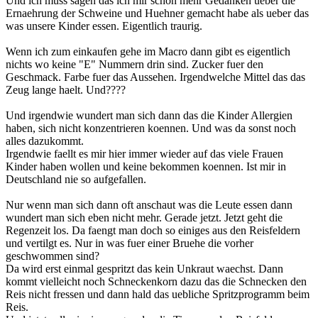
Und ich muss sagen das ich mir schon mehr Gedanken ueber die
Ernaehrung der Schweine und Huehner gemacht habe als ueber das
was unsere Kinder essen. Eigentlich traurig.
Wenn ich zum einkaufen gehe im Macro dann gibt es eigentlich
nichts wo keine "E" Nummern drin sind. Zucker fuer den
Geschmack. Farbe fuer das Aussehen. Irgendwelche Mittel das das
Zeug lange haelt. Und????
Und irgendwie wundert man sich dann das die Kinder Allergien
haben, sich nicht konzentrieren koennen. Und was da sonst noch
alles dazukommt.
Irgendwie faellt es mir hier immer wieder auf das viele Frauen
Kinder haben wollen und keine bekommen koennen. Ist mir in
Deutschland nie so aufgefallen.
Nur wenn man sich dann oft anschaut was die Leute essen dann
wundert man sich eben nicht mehr. Gerade jetzt. Jetzt geht die
Regenzeit los. Da faengt man doch so einiges aus den Reisfeldern
und vertilgt es. Nur in was fuer einer Bruehe die vorher
geschwommen sind?
Da wird erst einmal gespritzt das kein Unkraut waechst. Dann
kommt vielleicht noch Schneckenkorn dazu das die Schnecken den
Reis nicht fressen und dann hald das uebliche Spritzprogramm beim
Reis.