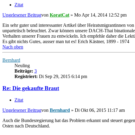
Zitat
Ungelesener Beitrag
von
KoratCat
»
Mo Apr 14, 2014 12:52 pm
Ein sehr guter und interessanter Artikel über Heiratsmigrantinnen vo
unparteiisch beleuchtet. Zwar können unsere DACH-Thai binationalen He
Verhalten unserer Frauen zu entwickeln. Ich empfehle daher die Lektü
Es gibt nichts Gutes, ausser man tut es! Erich Kästner, 1899 - 1974
Nach oben
Bernhard
Neuling
Beiträge:
3
Registriert:
Di Sep 29, 2015 6:14 pm
Re: Die gekaufte Braut
Zitat
Ungelesener Beitrag
von
Bernhard
»
Di Okt 06, 2015 11:17 am
Auch die Bundesregierung hat das Problem erkannt und steuert gegen.
Osten nach Deutschland.