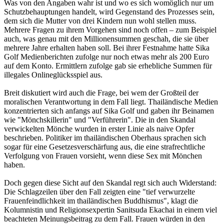
Was von den Angaben wahr ist und wo es sich womöglich nur um
Schutzbehauptungen handelt, wird Gegenstand des Prozesses sein,
dem sich die Mutter von drei Kindern nun wohl stellen muss.
Mehrere Fragen zu ihrem Vorgehen sind noch offen – zum Beispiel
auch, was genau mit den Millionensummen geschah, die sie über
mehrere Jahre erhalten haben soll. Bei ihrer Festnahme hatte Sika
Golf Medienberichten zufolge nur noch etwas mehr als 200 Euro
auf dem Konto. Ermittlern zufolge gab sie erhebliche Summen für
illegales Onlineglücksspiel aus.
Breit diskutiert wird auch die Frage, bei wem der Großteil der
moralischen Verantwortung in dem Fall liegt. Thailändische Medien
konzentrierten sich anfangs auf Sika Golf und gaben ihr Beinamen
wie "Mönchskillerin" und "Verführerin". Die in den Skandal
verwickelten Mönche wurden in erster Linie als naive Opfer
beschrieben. Politiker im thailändischen Oberhaus sprachen sich
sogar für eine Gesetzesverschärfung aus, die eine strafrechtliche
Verfolgung von Frauen vorsieht, wenn diese Sex mit Mönchen
haben.
Doch gegen diese Sicht auf den Skandal regt sich auch Widerstand:
Die Schlagzeilen über den Fall zeigten eine "tief verwurzelte
Frauenfeindlichkeit im thailändischen Buddhismus", klagt die
Kolumnistin und Religionsexpertin Sanitsuda Ekachai in einem viel
beachteten Meinungsbeitrag zu dem Fall. Frauen würden in den