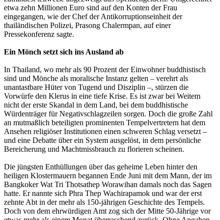
etwa zehn Millionen Euro sind auf den Konten der Frau
eingegangen, wie der Chef der Antikorruptionseinheit der
thailändischen Polizei, Prasong Chalermpan, auf einer
Pressekonferenz sagte.
Ein Mönch setzt sich ins Ausland ab
In Thailand, wo mehr als 90 Prozent der Einwohner buddhistisch
sind und Mönche als moralische Instanz gelten – verehrt als
unantastbare Hüter von Tugend und Disziplin –, stürzen die
Vorwürfe den Klerus in eine tiefe Krise. Es ist zwar bei Weitem
nicht der erste Skandal in dem Land, bei dem buddhistische
Würdenträger für Negativschlagzeilen sorgen. Doch die große Zahl
an mutmaßlich beteiligten prominenten Tempelvertretern hat dem
Ansehen religiöser Institutionen einen schweren Schlag versetzt –
und eine Debatte über ein System ausgelöst, in dem persönliche
Bereicherung und Machtmissbrauch zu florieren scheinen.
Die jüngsten Enthüllungen über das geheime Leben hinter den
heiligen Klostermauern begannen Ende Juni mit dem Mann, der im
Bangkoker Wat Tri Thotsathep Worawihan damals noch das Sagen
hatte. Er nannte sich Phra Thep Wachirapamok und war der erst
zehnte Abt in der mehr als 150-jährigen Geschichte des Tempels.
Doch von dem ehrwürdigen Amt zog sich der Mitte 50-Jährige vor
etwas mehr als einem Monat überraschend zurück. Ohne Angaben