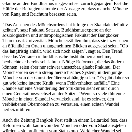
Glaube an den Buddhismus insgesamt sei zurückgegangen. Fast die
Hälfte der Befragten stimmte der Aussage zu, dass manche Mönche
von Rang und Reichtum besessen seien.
"Das Ansehen des Mönchsordens hat infolge der Skandale definitiv
gelitten", sagt Prakirati Satasut, Buddhismusexperte an der
soziologischen und anthropologischen Fakultät der Bangkoker
Thammasat-Universität. Mönche erzählten ihm, dass sie inzwischen
an öffentlichen Orten unangenehmen Blicken ausgesetzt seien. "Ob
das langfristig anhält, wird sich noch zeigen", sagt er. Den Trend,
dass das Vertrauen in buddhistische Institutionen abnehme,
beobachte er bereits seit Jahren. Nötige Reformen, die das ändern
könnten, seien aber nur schwer umsetzbar, glaubt Prakirati. Der
Mönchsorden sei ein streng hierarchisches System, in dem junge
Mönche von der Gunst der älteren abhängig seien. "Es gibt daher so
gut wie keine interne Kritik, wenn Fehlverhalten auffällt." Eine
Chance auf eine Veränderung der Strukturen sieht er nur durch
einen Generationswechsel an der Spitze. "Wenn so viele führende
Mönche in einen Skandal verwickelt sind, ist es schwer, den
verbliebenen Obermönchen zu vertrauen, einen echten Wandel
herbeizuführen."
Auch die Zeitung Bangkok Post stellt in einem Leitartikel fest, dass
Reformen wohl kaum von den Mönchen oder vom Staat ausgehen
würden – sie profitierten vom Status quo. Wirklicher Wandel sei