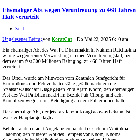
Ehemaliger Abt wegen Veruntreuung zu 468 Jahren
Haft verurteilt
Zitat
Ungelesener Beitrag
von
KoratCat
»
Do Mai 22, 2025 6:10 am
Ein ehemaliger Abt des Wat Pa Dhammakiri in Nakhon Ratchasima
wurde wegen seiner Verwicklung in einen Veruntreuungsfall, bei
dem es um fast 300 Millionen Baht ging, zu 468 Jahren Haft
verurteilt.
Das Urteil wurde am Mittwoch vom Zentralen Strafgericht für
Korruptions- und Fehlverhaltensfälle gefällt, nachdem die
Staatsanwaltschaft Klage gegen Phra Ajarn Khom, den ehemaligen
Abt des Wat Pa Dhammakiri im Bezirk Pak Chong, und acht
Komplizen wegen ihrer Beteiligung an dem Fall erhoben hatte.
Der ehemalige Abt, der jetzt als Khom Kongkaeowas bekannt ist,
war der Hauptangeklagte.
Bei den anderen acht Angeklagten handelt es sich um Wutthima
Thaomor, den früheren Abt des Tempels vor Khom, Khoms
Schwester Juthathip Phubodiwarochuphan, seinen Fahrer