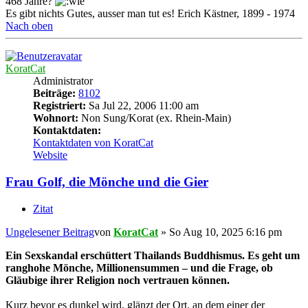
468 Jahre?
Es gibt nichts Gutes, ausser man tut es! Erich Kästner, 1899 - 1974
Nach oben
KoratCat
Administrator
Beiträge:
8102
Registriert:
Sa Jul 22, 2006 11:00 am
Wohnort:
Non Sung/Korat (ex. Rhein-Main)
Kontaktdaten:
Kontaktdaten von KoratCat
Website
Frau Golf, die Mönche und die Gier
Zitat
Ungelesener Beitrag
von
KoratCat
»
So Aug 10, 2025 6:16 pm
Ein Sexskandal erschüttert Thailands Buddhismus. Es geht um
ranghohe Mönche, Millionensummen – und die Frage, ob
Gläubige ihrer Religion noch vertrauen können.
Kurz bevor es dunkel wird, glänzt der Ort, an dem einer der