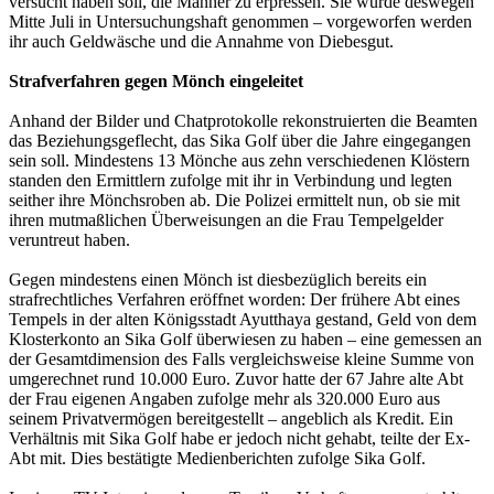
versucht haben soll, die Männer zu erpressen. Sie wurde deswegen
Mitte Juli in Untersuchungshaft genommen – vorgeworfen werden
ihr auch Geldwäsche und die Annahme von Diebesgut.
Strafverfahren gegen Mönch eingeleitet
Anhand der Bilder und Chatprotokolle rekonstruierten die Beamten
das Beziehungsgeflecht, das Sika Golf über die Jahre eingegangen
sein soll. Mindestens 13 Mönche aus zehn verschiedenen Klöstern
standen den Ermittlern zufolge mit ihr in Verbindung und legten
seither ihre Mönchsroben ab. Die Polizei ermittelt nun, ob sie mit
ihren mutmaßlichen Überweisungen an die Frau Tempelgelder
veruntreut haben.
Gegen mindestens einen Mönch ist diesbezüglich bereits ein
strafrechtliches Verfahren eröffnet worden: Der frühere Abt eines
Tempels in der alten Königsstadt Ayutthaya gestand, Geld von dem
Klosterkonto an Sika Golf überwiesen zu haben – eine gemessen an
der Gesamtdimension des Falls vergleichsweise kleine Summe von
umgerechnet rund 10.000 Euro. Zuvor hatte der 67 Jahre alte Abt
der Frau eigenen Angaben zufolge mehr als 320.000 Euro aus
seinem Privatvermögen bereitgestellt – angeblich als Kredit. Ein
Verhältnis mit Sika Golf habe er jedoch nicht gehabt, teilte der Ex-
Abt mit. Dies bestätigte Medienberichten zufolge Sika Golf.