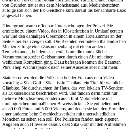
von Gründen trat er aus dem Mönchsstand aus. Medienberichten
zufolge soll sich der Ex-Geistliche kurz darauf ins benachbarte Laos
abgesetzt haben.
Hintergrund waren offenbar Untersuchungen der Polizei. Sie
ermittelte zu einem Video, das in Klosterkreisen in Umlauf geraten
war und den damaligen Obermönch in einem Hotelzimmer an der
Seite einer Frau zeigen soll. Die Beamten vermuteten thailändischen
Medien zufolge einen Zusammenhang mit einem anderen
Tempelskandal, bei dem es ebenfalls um die mutmaßliche
Veruntreuung großer Geldsummen durch einen Abt mit einer
weiblichen Komplizin ging. Dazu befragen konnten die Beamten
Phra Thep Wachirapamok nach seiner Ausreise aber nicht mehr.
Stattdessen wurden die Polizisten bei der Frau aus dem Video
vorstellig – Sika Golf. "Sika" ist in Thailand ein Titel für weibliche
Gläubige. Sie durchsuchten ihr Haus, das von lokalen TV-Sendern
als Luxusresidenz beschrieben wird, und fanden darin nicht nur
mehrere Mönchsroben, sondern auch fünf Mobiltelefone mit
umfangreichen mutmaßlichen Beweisstücken: Sie enthielten mehr
als 80.000 Fotos und 5.000 Videos, auf denen sie laut den Ermittlern
unter anderem beim Geschlechtsverkehr mit unterschiedlichen
Mönchen zu sehen sein soll. Die Polizisten fanden nach eigenen
Angaben auch Hinweise darauf, dass Sika Golf mit den Aufnahmen