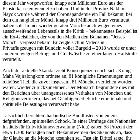
diesem Jahr vorgeworfen, knapp acht Millionen Euro aus der
Klosterkasse entwendet zu haben. Und in der Provinz Nakhon
Nayok wurde während der Coronapandemie ein Fall bekannt, bei
dem ein ranghoher Mönch knapp drei Millionen Euro veruntreut
haben soll. Immer wieder geraten Mönche auch wegen eines
ausschweifenden Lebensstils in die Kritik – bekanntestes Beispiel ist
ein Ex-Geistlicher, der von den Medien den Beinamen "Jetset-
Mönch" verpasst bekam: Er zeigte sich in Videos in
Privatflugzeugen mit Bündeln voller Bargeld – 2018 wurde er unter
anderem wegen Betrugs und Geldwäsche zu einer langen Haftstrafe
verurteilt.
Auch der aktuelle Skandal zieht Konsequenzen nach sich: König
Maha Vajiralongkorn ordnete an, 81 königliche Ernennungen und
religiöse Titel, die zuvor insgesamt 81 Mönchen verliehen worden
waren, wieder zurückzunehmen. Der Monarch begründete dies mit
den Berichten über unangemessenes Verhalten von Mönchen und
Religionsvertretern, das bei Gläubigen erhebliche emotionale und
spirituelle Belastungen verursacht habe.
Tatsächlich berichten thailändische Buddhisten von einem
tiefgreifenden, spirituellen Schock. In einer Umfrage des Nationalen
Instituts für Entwicklungsverwaltung (Nida) gaben 58 Prozent der
etwa 1.300 Befragten nach Bekanntwerden des Skandals an, dass
ihr Glaube an die Mönche gesunken sei. Fast ein Drittel sagte, ihr