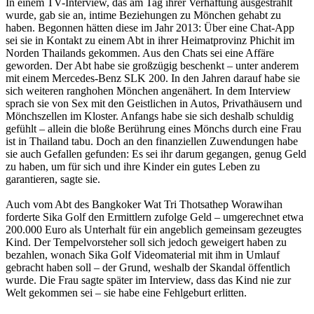
In einem TV-Interview, das am Tag ihrer Verhaftung ausgestrahlt
wurde, gab sie an, intime Beziehungen zu Mönchen gehabt zu
haben. Begonnen hätten diese im Jahr 2013: Über eine Chat-App
sei sie in Kontakt zu einem Abt in ihrer Heimatprovinz Phichit im
Norden Thailands gekommen. Aus den Chats sei eine Affäre
geworden. Der Abt habe sie großzügig beschenkt – unter anderem
mit einem Mercedes-Benz SLK 200. In den Jahren darauf habe sie
sich weiteren ranghohen Mönchen angenähert. In dem Interview
sprach sie von Sex mit den Geistlichen in Autos, Privathäusern und
Mönchszellen im Kloster. Anfangs habe sie sich deshalb schuldig
gefühlt – allein die bloße Berührung eines Mönchs durch eine Frau
ist in Thailand tabu. Doch an den finanziellen Zuwendungen habe
sie auch Gefallen gefunden: Es sei ihr darum gegangen, genug Geld
zu haben, um für sich und ihre Kinder ein gutes Leben zu
garantieren, sagte sie.
Auch vom Abt des Bangkoker Wat Tri Thotsathep Worawihan
forderte Sika Golf den Ermittlern zufolge Geld – umgerechnet etwa
200.000 Euro als Unterhalt für ein angeblich gemeinsam gezeugtes
Kind. Der Tempelvorsteher soll sich jedoch geweigert haben zu
bezahlen, wonach Sika Golf Videomaterial mit ihm in Umlauf
gebracht haben soll – der Grund, weshalb der Skandal öffentlich
wurde. Die Frau sagte später im Interview, dass das Kind nie zur
Welt gekommen sei – sie habe eine Fehlgeburt erlitten.