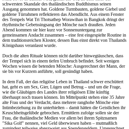
schwersten Skandale des thailändischen Buddhismus seinen
Ausgang genommen hat. Goldene Turmbauten, goldene Giebel und
goldene Türrahmen reflektieren das Abendlicht. Aus einem Fenster
des Tempels Wat Tri Thotsathep Worawihan in Bangkok dringt der
rhythmische Gebetssingsang der Mönche nach draußen. Jeden
Abend kommen sie hier kurz vor Sonnenuntergang zur
gemeinsamen Andacht zusammen – eine fest eingespielte Routine in
dem traditionsreichen Kloster, dessen Bau einst direkt von Thailands
Königshaus veranlasst wurde.
Doch die alten Rituale können nicht darüber hinwegtäuschen, dass
der Tempel sich in einem tiefen Umbruch befindet. Seit wenigen
Wochen wissen die betenden Mönche: Ausgerechnet der Mann, der
sie bis vor Kurzem anführte, soll gesündigt haben.
In dem Fall, der das religiöse Leben in Thailand schwer erschüttert
hat, geht es um Sex, Gier, Lügen und Betrug – und um die Frage,
wie die Gläubigen des Landes ihrer religiösen Elite künftig
überhaupt noch trauen können. Im Mittelpunkt stehen eine 35 Jahre
alte Frau und der Verdacht, dass mehrere ranghohe Mönche eine
Intimbeziehung zu ihr unterhielten – damit hätten die Geistlichen ihr
Keuschheitsgelübde gebrochen. Ermittlern zufolge sollen sie der
Frau, die thailändische Medien vor allem bei ihrem Spitznamen
"Sika Golf" nennen, viel Geld überwiesen haben – mutmaßlich
zumindest teilweise abgezweigt aus Spendengeldern. Umgerechnet