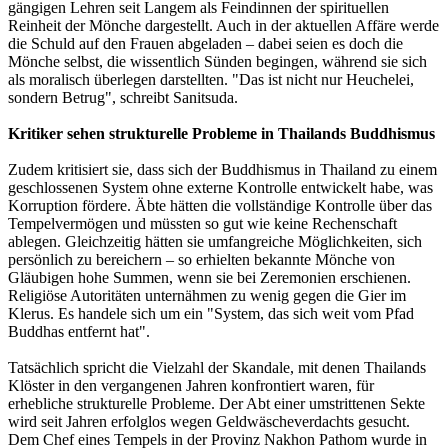
gängigen Lehren seit Langem als Feindinnen der spirituellen
Reinheit der Mönche dargestellt. Auch in der aktuellen Affäre werde
die Schuld auf den Frauen abgeladen – dabei seien es doch die
Mönche selbst, die wissentlich Sünden begingen, während sie sich
als moralisch überlegen darstellten. "Das ist nicht nur Heuchelei,
sondern Betrug", schreibt Sanitsuda.
Kritiker sehen strukturelle Probleme in Thailands Buddhismus
Zudem kritisiert sie, dass sich der Buddhismus in Thailand zu einem
geschlossenen System ohne externe Kontrolle entwickelt habe, was
Korruption fördere. Äbte hätten die vollständige Kontrolle über das
Tempelvermögen und müssten so gut wie keine Rechenschaft
ablegen. Gleichzeitig hätten sie umfangreiche Möglichkeiten, sich
persönlich zu bereichern – so erhielten bekannte Mönche von
Gläubigen hohe Summen, wenn sie bei Zeremonien erschienen.
Religiöse Autoritäten unternähmen zu wenig gegen die Gier im
Klerus. Es handele sich um ein "System, das sich weit vom Pfad
Buddhas entfernt hat".
Tatsächlich spricht die Vielzahl der Skandale, mit denen Thailands
Klöster in den vergangenen Jahren konfrontiert waren, für
erhebliche strukturelle Probleme. Der Abt einer umstrittenen Sekte
wird seit Jahren erfolglos wegen Geldwäscheverdachts gesucht.
Dem Chef eines Tempels in der Provinz Nakhon Pathom wurde in