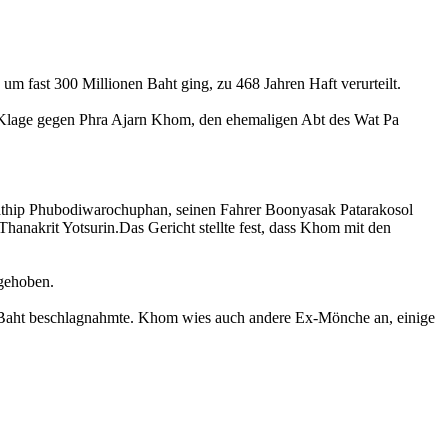
 fast 300 Millionen Baht ging, zu 468 Jahren Haft verurteilt.
ft Klage gegen Phra Ajarn Khom, den ehemaligen Abt des Wat Pa
athip Phubodiwarochuphan, seinen Fahrer Boonyasak Patarakosol
nakrit Yotsurin.Das Gericht stellte fest, dass Khom mit den
gehoben.
en Baht beschlagnahmte. Khom wies auch andere Ex-Mönche an, einige