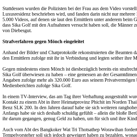
Stattdessen wurden die Polizisten bei der Frau aus dem Video vorstell
Luxusresidenz beschrieben wird, und fanden darin nicht nur mehrere
5.000 Videos, auf denen sie laut den Ermittlern unter anderem beim 
dass Sika Golf mit den Aufnahmen versucht haben soll, die Männer
von Diebesgut.
Strafverfahren gegen Mönch eingeleitet
Anhand der Bilder und Chatprotokolle rekonstruierten die Beamten d
den Ermittlern zufolge mit ihr in Verbindung und legten seither ihre
Gegen mindestens einen Mönch ist diesbezüglich bereits ein strafrech
Sika Golf überwiesen zu haben – eine gemessen an der Gesamtdimensi
Angaben zufolge mehr als 320.000 Euro aus seinem Privatvermögen berei
Medienberichten zufolge Sika Golf.
In einem TV-Interview, das am Tag ihrer Verhaftung ausgestrahlt wur
Kontakt zu einem Abt in ihrer Heimatprovinz Phichit im Norden Tha
Benz SLK 200. In den Jahren darauf habe sie sich weiteren ranghohe
Anfangs habe sie sich deshalb schuldig gefühlt – allein die bloße B
ihr darum gegangen, genug Geld zu haben, um für sich und ihre Kinder
Auch vom Abt des Bangkoker Wat Tri Thotsathep Worawihan forderte 
Tempelvorsteher soll sich jedoch geweigert haben zu bezahlen, wonac