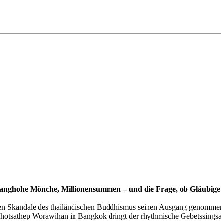
ranghohe Mönche, Millionensummen – und die Frage, ob Gläubige 
rsten Skandale des thailändischen Buddhismus seinen Ausgang genomm
i Thotsathep Worawihan in Bangkok dringt der rhythmische Gebetssing