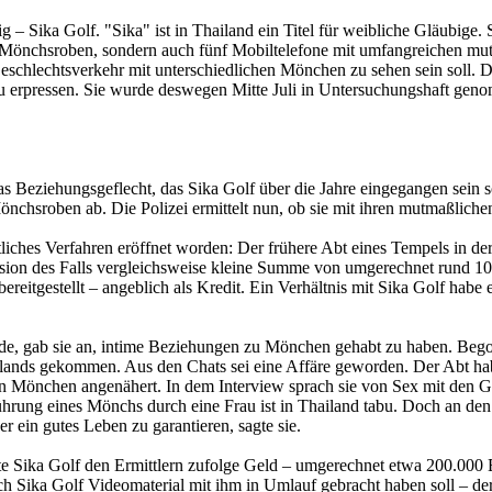
ig – Sika Golf. "Sika" ist in Thailand ein Titel für weibliche Gläubige
 Mönchsroben, sondern auch fünf Mobiltelefone mit umfangreichen mut
Geschlechtsverkehr mit unterschiedlichen Mönchen zu sehen sein soll.
 zu erpressen. Sie wurde deswegen Mitte Juli in Untersuchungshaft 
as Beziehungsgeflecht, das Sika Golf über die Jahre eingegangen sein 
 Mönchsroben ab. Die Polizei ermittelt nun, ob sie mit ihren mutmaßli
tliches Verfahren eröffnet worden: Der frühere Abt eines Tempels in d
on des Falls vergleichsweise kleine Summe von umgerechnet rund 10.0
tgestellt – angeblich als Kredit. Ein Verhältnis mit Sika Golf habe er 
de, gab sie an, intime Beziehungen zu Mönchen gehabt zu haben. Begon
ilands gekommen. Aus den Chats sei eine Affäre geworden. Der Abt ha
n Mönchen angenähert. In dem Interview sprach sie von Sex mit den Ge
erührung eines Mönchs durch eine Frau ist in Thailand tabu. Doch an de
 ein gutes Leben zu garantieren, sagte sie.
Sika Golf den Ermittlern zufolge Geld – umgerechnet etwa 200.000 Eu
h Sika Golf Videomaterial mit ihm in Umlauf gebracht haben soll – der