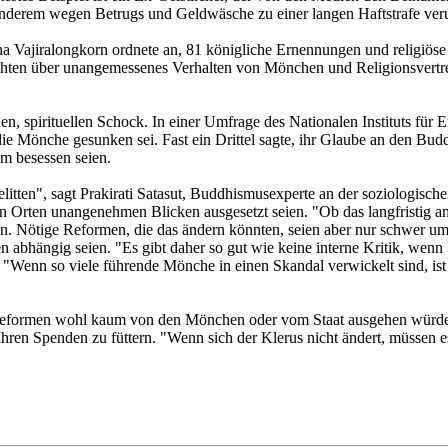
nderem wegen Betrugs und Geldwäsche zu einer langen Haftstrafe verur
 Vajiralongkorn ordnete an, 81 königliche Ernennungen und religiöse
en über unangemessenes Verhalten von Mönchen und Religionsvertreter
den, spirituellen Schock. In einer Umfrage des Nationalen Instituts fü
e Mönche gesunken sei. Fast ein Drittel sagte, ihr Glaube an den Bud
m besessen seien.
litten", sagt Prakirati Satasut, Buddhismusexperte an der soziologis
en Orten unangenehmen Blicken ausgesetzt seien. "Ob das langfristig anh
ren. Nötige Reformen, die das ändern könnten, seien aber nur schwer um
 abhängig seien. "Es gibt daher so gut wie keine interne Kritik, wenn 
e. "Wenn so viele führende Mönche in einen Skandal verwickelt sind, i
s Reformen wohl kaum von den Mönchen oder vom Staat ausgehen würden 
hren Spenden zu füttern. "Wenn sich der Klerus nicht ändert, müssen es