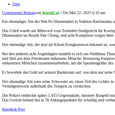
Zitat
Ungelesener Beitrag
von
KoratCat
»
Do Mai 22, 2025 6:10 am
Ein ehemaliger Abt des Wat Pa Dhammakiri in Nakhon Ratchasima wurd
Das Urteil wurde am Mittwoch vom Zentralen Strafgericht für Korrup
Dhammakiri im Bezirk Pak Chong, und acht Komplizen wegen ihrer Be
Der ehemalige Abt, der jetzt als Khom Kongkaeowas bekannt ist, war
Bei den anderen acht Angeklagten handelt es sich um Wutthima Tha
und fünf aus dem Priesteramt entlassene Mönche: Boonsong Panpuwon
entlassenen Mönchen zusammenarbeitete, um die Spendengelder des 
Er bewahrte das Geld auf seinem Bankkonto auf, von dem nur seine
Der ehemalige Abt wies seine Schwester an, einen Teil des Geldes i
Vermögenswerte außerhalb des Tempels zu verstecken.
Die Polizei entdeckte später 1.455 Gegenstände, darunter Bargeld u
Das Gericht befand ihn in 78 Anklagepunkten für schuldig und verhän
Bangkok Post