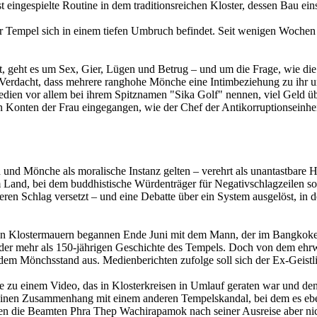
ingespielte Routine in dem traditionsreichen Kloster, dessen Bau eins
er Tempel sich in einem tiefen Umbruch befindet. Seit wenigen Wochen
hat, geht es um Sex, Gier, Lügen und Betrug – und um die Frage, wie die
 Verdacht, dass mehrere ranghohe Mönche eine Intimbeziehung zu ihr un
e Medien vor allem bei ihrem Spitznamen "Sika Golf" nennen, viel Geld
Konten der Frau eingegangen, wie der Chef der Antikorruptionseinheit
 und Mönche als moralische Instanz gelten – verehrt als unantastbare 
dem Land, bei dem buddhistische Würdenträger für Negativschlagzeilen 
weren Schlag versetzt – und eine Debatte über ein System ausgelöst, i
gen Klostermauern begannen Ende Juni mit dem Mann, der im Bangkoke
der mehr als 150-jährigen Geschichte des Tempels. Doch von dem ehrw
m Mönchsstand aus. Medienberichten zufolge soll sich der Ex-Geistlic
lte zu einem Video, das in Klosterkreisen in Umlauf geraten war und d
e einen Zusammenhang mit einem anderen Tempelskandal, bei dem es e
ten die Beamten Phra Thep Wachirapamok nach seiner Ausreise aber ni