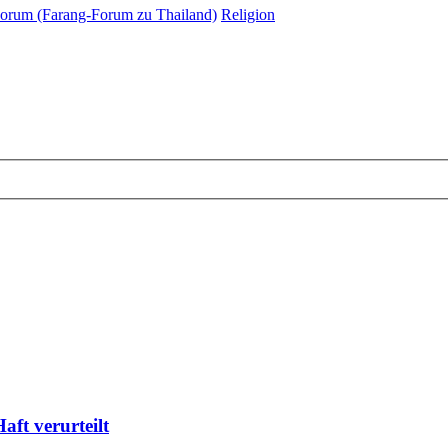
orum (Farang-Forum zu Thailand)
Religion
ft verurteilt