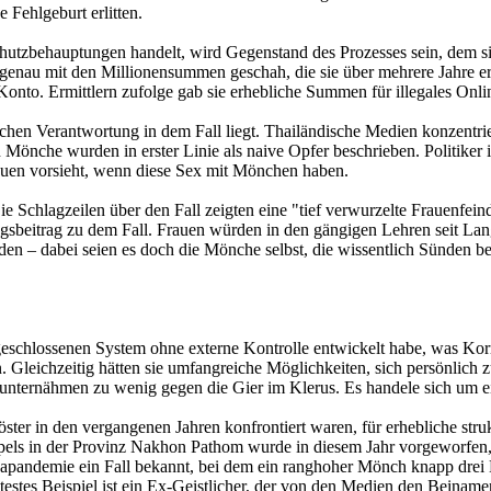
 Fehlgeburt erlitten.
tzbehauptungen handelt, wird Gegenstand des Prozesses sein, dem sic
enau mit den Millionensummen geschah, die sie über mehrere Jahre erh
nto. Ermittlern zufolge gab sie erhebliche Summen für illegales Onlin
ischen Verantwortung in dem Fall liegt. Thailändische Medien konzentr
Mönche wurden in erster Linie als naive Opfer beschrieben. Politiker 
rauen vorsieht, wenn diese Sex mit Mönchen haben.
e Schlagzeilen über den Fall zeigten eine "tief verwurzelte Frauenfei
gsbeitrag zu dem Fall. Frauen würden in den gängigen Lehren seit Lang
en – dabei seien es doch die Mönche selbst, die wissentlich Sünden beg
geschlossenen System ohne externe Kontrolle entwickelt habe, was Korru
Gleichzeitig hätten sie umfangreiche Möglichkeiten, sich persönlich 
unternähmen zu wenig gegen die Gier im Klerus. Es handele sich um ei
öster in den vergangenen Jahren konfrontiert waren, für erhebliche stru
ls in der Provinz Nakhon Pathom wurde in diesem Jahr vorgeworfen, 
andemie ein Fall bekannt, bei dem ein ranghoher Mönch knapp drei M
estes Beispiel ist ein Ex-Geistlicher, der von den Medien den Beiname