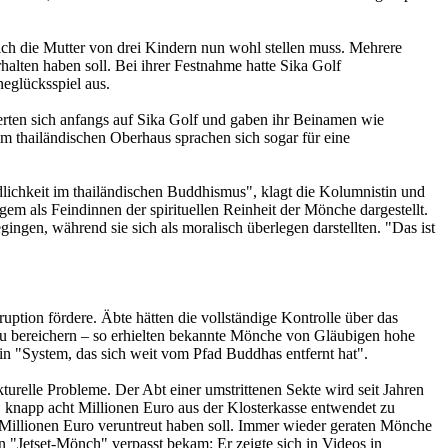
h die Mutter von drei Kindern nun wohl stellen muss. Mehrere
alten haben soll. Bei ihrer Festnahme hatte Sika Golf
eglücksspiel aus.
ierten sich anfangs auf Sika Golf und gaben ihr Beinamen wie
im thailändischen Oberhaus sprachen sich sogar für eine
ndlichkeit im thailändischen Buddhismus", klagt die Kolumnistin und
em als Feindinnen der spirituellen Reinheit der Mönche dargestellt.
ingen, während sie sich als moralisch überlegen darstellten. "Das ist
ption fördere. Äbte hätten die vollständige Kontrolle über das
zu bereichern – so erhielten bekannte Mönche von Gläubigen hohe
n "System, das sich weit vom Pfad Buddhas entfernt hat".
kturelle Probleme. Der Abt einer umstrittenen Sekte wird seit Jahren
knapp acht Millionen Euro aus der Klosterkasse entwendet zu
illionen Euro veruntreut haben soll. Immer wieder geraten Mönche
n "Jetset-Mönch" verpasst bekam: Er zeigte sich in Videos in