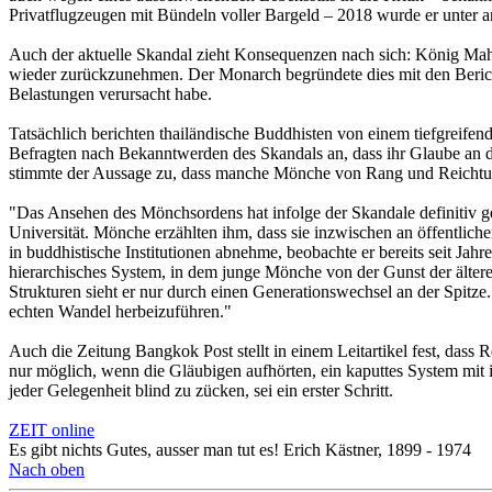
Privatflugzeugen mit Bündeln voller Bargeld – 2018 wurde er unter a
Auch der aktuelle Skandal zieht Konsequenzen nach sich: König Maha
wieder zurückzunehmen. Der Monarch begründete dies mit den Bericht
Belastungen verursacht habe.
Tatsächlich berichten thailändische Buddhisten von einem tiefgreifen
Befragten nach Bekanntwerden des Skandals an, dass ihr Glaube an di
stimmte der Aussage zu, dass manche Mönche von Rang und Reichtu
"Das Ansehen des Mönchsordens hat infolge der Skandale definitiv ge
Universität. Mönche erzählten ihm, dass sie inzwischen an öffentlich
in buddhistische Institutionen abnehme, beobachte er bereits seit Jah
hierarchisches System, in dem junge Mönche von der Gunst der älteren
Strukturen sieht er nur durch einen Generationswechsel an der Spitz
echten Wandel herbeizuführen."
Auch die Zeitung Bangkok Post stellt in einem Leitartikel fest, das
nur möglich, wenn die Gläubigen aufhörten, ein kaputtes System mit i
jeder Gelegenheit blind zu zücken, sei ein erster Schritt.
ZEIT online
Es gibt nichts Gutes, ausser man tut es! Erich Kästner, 1899 - 1974
Nach oben