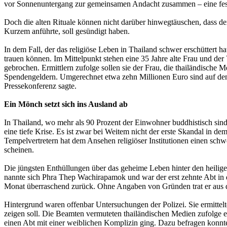
vor Sonnenuntergang zur gemeinsamen Andacht zusammen – eine fest e
Doch die alten Rituale können nicht darüber hinwegtäuschen, dass d
Kurzem anführte, soll gesündigt haben.
In dem Fall, der das religiöse Leben in Thailand schwer erschüttert 
trauen können. Im Mittelpunkt stehen eine 35 Jahre alte Frau und der
gebrochen. Ermittlern zufolge sollen sie der Frau, die thailändisch
Spendengeldern. Umgerechnet etwa zehn Millionen Euro sind auf den 
Pressekonferenz sagte.
Ein Mönch setzt sich ins Ausland ab
In Thailand, wo mehr als 90 Prozent der Einwohner buddhistisch sind
eine tiefe Krise. Es ist zwar bei Weitem nicht der erste Skandal in 
Tempelvertretern hat dem Ansehen religiöser Institutionen einen sch
scheinen.
Die jüngsten Enthüllungen über das geheime Leben hinter den heili
nannte sich Phra Thep Wachirapamok und war der erst zehnte Abt in 
Monat überraschend zurück. Ohne Angaben von Gründen trat er aus de
Hintergrund waren offenbar Untersuchungen der Polizei. Sie ermitte
zeigen soll. Die Beamten vermuteten thailändischen Medien zufolg
einen Abt mit einer weiblichen Komplizin ging. Dazu befragen konn