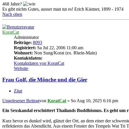
468 Jahre?
Es gibt nichts Gutes, ausser man tut es! Erich Kästner, 1899 - 1974
Nach oben
KoratCat
Administrator
Beiträge:
8093
Registriert:
Sa Jul 22, 2006 11:00 am
Wohnort:
Non Sung/Korat (ex. Rhein-Main)
Kontaktdaten:
Kontaktdaten von KoratCat
Website
Frau Golf, die Mönche und die Gier
Zitat
Ungelesener Beitrag
von
KoratCat
»
So Aug 10, 2025 6:16 pm
Ein Sexskandal erschüttert Thailands Buddhismus. Es geht um 
Kurz bevor es dunkel wird, glänzt der Ort, an dem einer der schwe
reflektieren das Abendlicht. Aus einem Fenster des Tempels Wat Tr