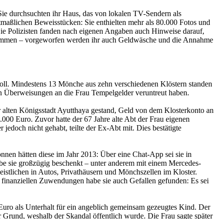
. Sie durchsuchten ihr Haus, das von lokalen TV-Sendern als
maßlichen Beweisstücken: Sie enthielten mehr als 80.000 Fotos und
 Die Polizisten fanden nach eigenen Angaben auch Hinweise darauf,
genommen – vorgeworfen werden ihr auch Geldwäsche und die Annahme
soll. Mindestens 13 Mönche aus zehn verschiedenen Klöstern standen
chen Überweisungen an die Frau Tempelgelder veruntreut haben.
er alten Königsstadt Ayutthaya gestand, Geld von dem Klosterkonto an
00 Euro. Zuvor hatte der 67 Jahre alte Abt der Frau eigenen
jedoch nicht gehabt, teilte der Ex-Abt mit. Dies bestätigte
nen hätten diese im Jahr 2013: Über eine Chat-App sei sie in
be sie großzügig beschenkt – unter anderem mit einem Mercedes-
istlichen in Autos, Privathäusern und Mönchszellen im Kloster.
n finanziellen Zuwendungen habe sie auch Gefallen gefunden: Es sei
ro als Unterhalt für ein angeblich gemeinsam gezeugtes Kind. Der
 Grund, weshalb der Skandal öffentlich wurde. Die Frau sagte später