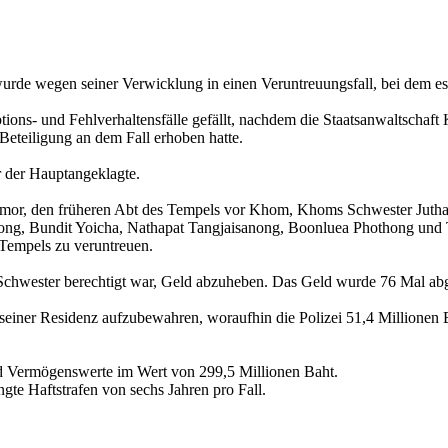
e wegen seiner Verwicklung in einen Veruntreuungsfall, bei dem es um
tions- und Fehlverhaltensfälle gefällt, nachdem die Staatsanwaltscha
teiligung an dem Fall erhoben hatte.
 der Hauptangeklagte.
omor, den früheren Abt des Tempels vor Khom, Khoms Schwester Juth
g, Bundit Yoicha, Nathapat Tangjaisanong, Boonluea Phothong und Tha
Tempels zu veruntreuen.
 Schwester berechtigt war, Geld abzuheben. Das Geld wurde 76 Mal ab
n seiner Residenz aufzubewahren, woraufhin die Polizei 51,4 Million
nd Vermögenswerte im Wert von 299,5 Millionen Baht.
gte Haftstrafen von sechs Jahren pro Fall.