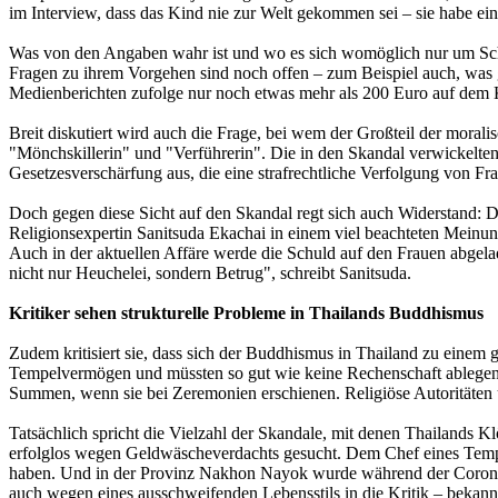
im Interview, dass das Kind nie zur Welt gekommen sei – sie habe eine
Was von den Angaben wahr ist und wo es sich womöglich nur um Schu
Fragen zu ihrem Vorgehen sind noch offen – zum Beispiel auch, was g
Medienberichten zufolge nur noch etwas mehr als 200 Euro auf dem Ko
Breit diskutiert wird auch die Frage, bei wem der Großteil der moral
"Mönchskillerin" und "Verführerin". Die in den Skandal verwickelten 
Gesetzesverschärfung aus, die eine strafrechtliche Verfolgung von F
Doch gegen diese Sicht auf den Skandal regt sich auch Widerstand: Di
Religionsexpertin Sanitsuda Ekachai in einem viel beachteten Meinun
Auch in der aktuellen Affäre werde die Schuld auf den Frauen abgelad
nicht nur Heuchelei, sondern Betrug", schreibt Sanitsuda.
Kritiker sehen strukturelle Probleme in Thailands Buddhismus
Zudem kritisiert sie, dass sich der Buddhismus in Thailand zu einem 
Tempelvermögen und müssten so gut wie keine Rechenschaft ablegen. 
Summen, wenn sie bei Zeremonien erschienen. Religiöse Autoritäten 
Tatsächlich spricht die Vielzahl der Skandale, mit denen Thailands Kl
erfolglos wegen Geldwäscheverdachts gesucht. Dem Chef eines Tempe
haben. Und in der Provinz Nakhon Nayok wurde während der Coronap
auch wegen eines ausschweifenden Lebensstils in die Kritik – bekannt