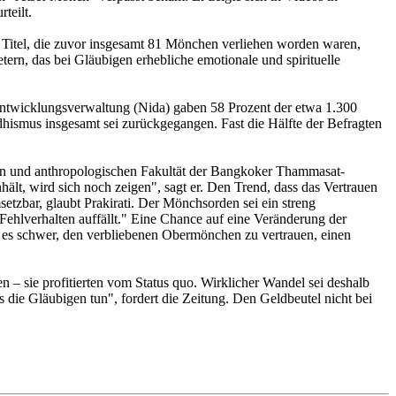
teilt.
 Titel, die zuvor insgesamt 81 Mönchen verliehen worden waren,
n, das bei Gläubigen erhebliche emotionale und spirituelle
r Entwicklungsverwaltung (Nida) gaben 58 Prozent der etwa 1.300
dhismus insgesamt sei zurückgegangen. Fast die Hälfte der Befragten
chen und anthropologischen Fakultät der Bangkoker Thammasat-
ält, wird sich noch zeigen", sagt er. Den Trend, dass das Vertrauen
setzbar, glaubt Prakirati. Der Mönchsorden sei ein streng
Fehlverhalten auffällt." Eine Chance auf eine Veränderung der
st es schwer, den verbliebenen Obermönchen zu vertrauen, einen
– sie profitierten vom Status quo. Wirklicher Wandel sei deshalb
 die Gläubigen tun", fordert die Zeitung. Den Geldbeutel nicht bei