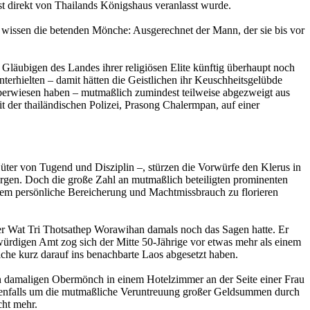
t direkt von Thailands Königshaus veranlasst wurde.
 wissen die betenden Mönche: Ausgerechnet der Mann, der sie bis vor
 Gläubigen des Landes ihrer religiösen Elite künftig überhaupt noch
terhielten – damit hätten die Geistlichen ihr Keuschheitsgelübde
 überwiesen haben – mutmaßlich zumindest teilweise abgezweigt aus
 der thailändischen Polizei, Prasong Chalermpan, auf einer
Hüter von Tugend und Disziplin –, stürzen die Vorwürfe den Klerus in
sorgen. Doch die große Zahl an mutmaßlich beteiligten prominenten
n dem persönliche Bereicherung und Machtmissbrauch zu florieren
r Wat Tri Thotsathep Worawihan damals noch das Sagen hatte. Er
ürdigen Amt zog sich der Mitte 50-Jährige vor etwas mehr als einem
he kurz darauf ins benachbarte Laos abgesetzt haben.
en damaligen Obermönch in einem Hotelzimmer an der Seite einer Frau
benfalls um die mutmaßliche Veruntreuung großer Geldsummen durch
cht mehr.