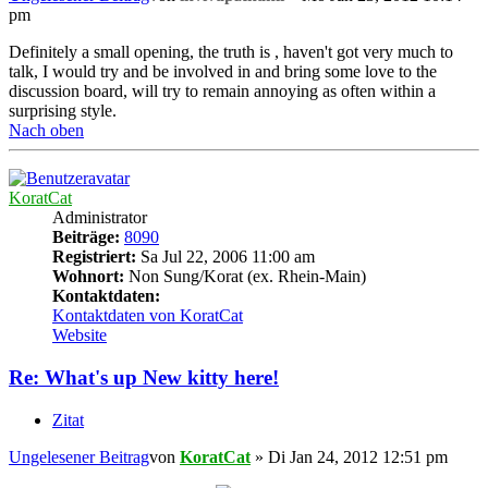
pm
Definitely a small opening, the truth is , haven't got very much to
talk, I would try and be involved in and bring some love to the
discussion board, will try to remain annoying as often within a
surprising style.
Nach oben
KoratCat
Administrator
Beiträge:
8090
Registriert:
Sa Jul 22, 2006 11:00 am
Wohnort:
Non Sung/Korat (ex. Rhein-Main)
Kontaktdaten:
Kontaktdaten von KoratCat
Website
Re: What's up New kitty here!
Zitat
Ungelesener Beitrag
von
KoratCat
»
Di Jan 24, 2012 12:51 pm