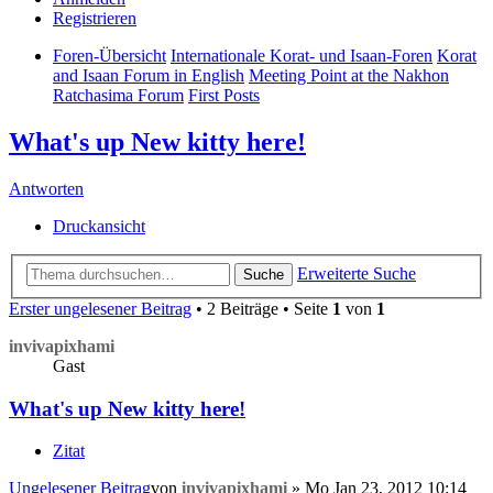
Registrieren
Foren-Übersicht
Internationale Korat- und Isaan-Foren
Korat
and Isaan Forum in English
Meeting Point at the Nakhon
Ratchasima Forum
First Posts
What's up New kitty here!
Antworten
Druckansicht
Erweiterte Suche
Suche
Erster ungelesener Beitrag
• 2 Beiträge • Seite
1
von
1
invivapixhami
Gast
What's up New kitty here!
Zitat
Ungelesener Beitrag
von
invivapixhami
»
Mo Jan 23, 2012 10:14