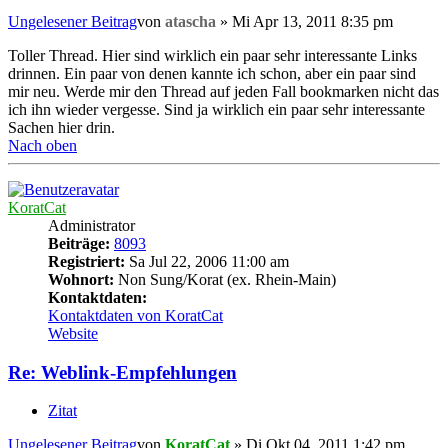
Ungelesener Beitrag
von
atascha
»
Mi Apr 13, 2011 8:35 pm
Toller Thread. Hier sind wirklich ein paar sehr interessante Links
drinnen. Ein paar von denen kannte ich schon, aber ein paar sind
mir neu. Werde mir den Thread auf jeden Fall bookmarken nicht das
ich ihn wieder vergesse. Sind ja wirklich ein paar sehr interessante
Sachen hier drin.
Nach oben
KoratCat
Administrator
Beiträge:
8093
Registriert:
Sa Jul 22, 2006 11:00 am
Wohnort:
Non Sung/Korat (ex. Rhein-Main)
Kontaktdaten:
Kontaktdaten von KoratCat
Website
Re: Weblink-Empfehlungen
Zitat
Ungelesener Beitrag
von
KoratCat
»
Di Okt 04, 2011 1:42 pm