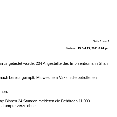
Seite
1
von
1
Verfasst:
Di Jul 13, 2021 8:01 pm
virus getestet wurde. 204 Angestellte des Impfzentrums in Shah
mnach bereits geimpft. Mit welchem Vakzin die betroffenen
fnen.
ung: Binnen 24 Stunden meldeten die Behörden 11.000
la Lumpur verzeichnet.