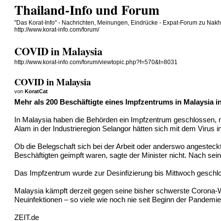
Thailand-Info und Forum
"Das Korat-Info" - Nachrichten, Meinungen, Eindrücke - Expat-Forum zu Na
http://www.korat-info.com/forum/
COVID in Malaysia
http://www.korat-info.com/forum/viewtopic.php?f=570&t=8031
COVID in Malaysia
von
KoratCat
Mehr als 200 Beschäftigte eines Impfzentrums in Malaysia in
In Malaysia haben die Behörden ein Impfzentrum geschlossen, na
Alam in der Industrieregion Selangor hätten sich mit dem Virus in
Ob die Belegschaft sich bei der Arbeit oder anderswo angesteckt
Beschäftigten geimpft waren, sagte der Minister nicht. Nach s
Das Impfzentrum wurde zur Desinfizierung bis Mittwoch geschlo
Malaysia kämpft derzeit gegen seine bisher schwerste Corona-
Neuinfektionen – so viele wie noch nie seit Beginn der Pandemi
ZEIT.de