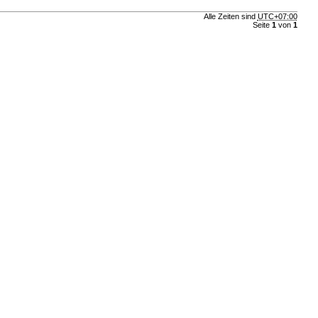
Alle Zeiten sind
UTC+07:00
Seite
1
von
1