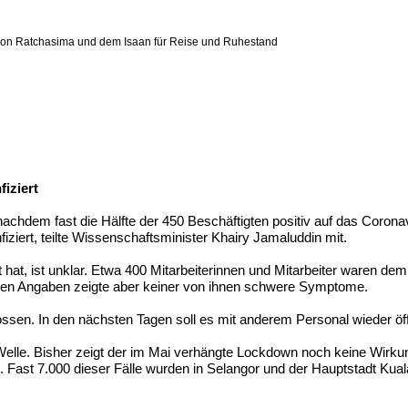
khon Ratchasima und dem Isaan für Reise und Ruhestand
fiziert
chdem fast die Hälfte der 450 Beschäftigten positiv auf das Corona
fiziert, teilte Wissenschaftsminister Khairy Jamaluddin mit.
 hat, ist unklar. Etwa 400 Mitarbeiterinnen und Mitarbeiter waren de
einen Angaben zeigte aber keiner von ihnen schwere Symptome.
ssen. In den nächsten Tagen soll es mit anderem Personal wieder öf
Welle. Bisher zeigt der im Mai verhängte Lockdown noch keine Wirk
e. Fast 7.000 dieser Fälle wurden in Selangor und der Hauptstadt Kua