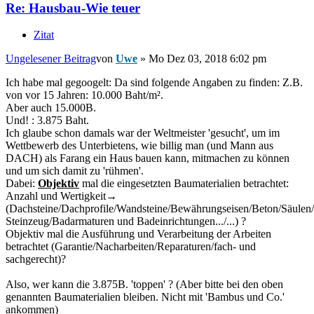
Re: Hausbau-Wie teuer
Zitat
Ungelesener Beitrag
von
Uwe
»
Mo Dez 03, 2018 6:02 pm
Ich habe mal gegoogelt: Da sind folgende Angaben zu finden: Z.B.
von vor 15 Jahren: 10.000 Baht/m².
Aber auch 15.000B.
Und! : 3.875 Baht.
Ich glaube schon damals war der Weltmeister 'gesucht', um im
Wettbewerb des Unterbietens, wie billig man (und Mann aus
DACH) als Farang ein Haus bauen kann, mitmachen zu können
und um sich damit zu 'rühmen'.
Dabei:
Objektiv
mal die eingesetzten Baumaterialien betrachtet:
Anzahl und Wertigkeit→
(Dachsteine/Dachprofile/Wandsteine/Bewährungseisen/Beton/Säulen/E
Steinzeug/Badarmaturen und Badeinrichtungen.../...) ?
Objektiv mal die Ausführung und Verarbeitung der Arbeiten
betrachtet (Garantie/Nacharbeiten/Reparaturen/fach- und
sachgerecht)?
Also, wer kann die 3.875B. 'toppen' ? (Aber bitte bei den oben
genannten Baumaterialien bleiben. Nicht mit 'Bambus und Co.'
ankommen)