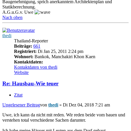
Baugenehmigung, sprich anerkanntem Architektenplan und
Statikberechnung.
A.G.u.G.v. Uwe
Nach oben
thedi
Thailand-Reporter
Beiträge:
661
Registriert:
Di Jan 25, 2011 2:24 pm
Wohnort:
Bankok, Manchakiri Khon Kaen
Kontaktdaten:
Kontaktdaten von thedi
Website
Re: Hausbau-Wie teuer
Zitat
Ungelesener Beitrag
von
thedi
»
Di Dez 04, 2018 7:21 am
Uwe, ich kann da nicht mit reden. Wir reden beide vom bauen und
verstehen total verschiedene Sachen darunter.
Ich habe meine Häuser mit Leuten aus dem Dorf gebaut -