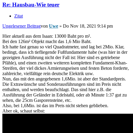
Re: Hausbau-Wie teuer
Zitat
Ungelesener Beitrag
von
Uwe
»
Do Nov 18, 2021 9:14 pm
Hier aktuell aus dem Isaan: 13000 Baht pro m².
Bei den 126m² Objekt macht das 1,6 Mio Baht.
Ich hatte fast genau so viel Quadratmeter, und lag bei 2Mio. Klar,
bedingt, dass ich tiefliegende Fußfundamente habe (was hier in der
gezeigten Ausführung nicht der Fall ist: Hier sind es getriebene
Pfähle), und einen zweiten weiteren kompletten Fundament-Khan-
Streifen, der viel dickes Armierungseisen und festen Beton forderte,
zahlreiche, vielfältige rein deutsche Elektrik usw.
Nun, das mit den angegebenen 1,6Mio. ist aber der Standardpreis.
Die Extrawünsche und Sonderausführungen sind im Preis nicht
enthalten, und werden beaufschlagt. Das sind hier z.B. die
Ausführung der Geländer in Edelstahl, oder ab Minute 1:37 gut zu
sehen, die 25cm Gasporensteine, etc.
Also, bei 1,6Mio. ist das im Preis nicht stehen geblieben.
Aber ok, schaut selbst: