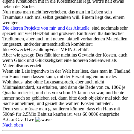
eigene Kreationen mit in die Kostenschale legt, wird's halt etwas
neben der Sache.
Nun muss man nicht hervorheben, das man im Leben sein
Traumhaus auch mal selbst gestalten will. Einem liegt das, einem
weniger.
Die älteren Projekte von mir, und das Aktuelle
, sind nochmals sehr
speziell mit viel Herzblut und größeren Einflüssen thailändischer
Traditionen, aber auch mit neuen, aktuell vorhandenen Materialien
umgesetzt, und/oder unterschiedlich kombiniert:
Idee+Zweck+Gestaltung+das 'MEIN-Gefühl'.
Aber wie gesagt: Das fällt hier nicht ins Gewicht der Kosten, auch
wenn Glück und Glückseligkeit eine höheren Stellenwert als
Materialismus erzielt.
Wenn ein Laie irgendwo in der Welt hier liest, dass man in Thailand
ein Haus bauen lassen kann, mit der Erwartung ein normales
Wohnhaus, also ohne Luxusanspruch, aber auch nicht
Minimalstandard, zu erhalten, und dann die Rede von ca. 100€ je
Quadratmeter ist, und das vor schon 15 Jahren so war, und heute
immer noch so geblieben sei, dann bitte doch objektiv mal sich der
Sache annehmen, und gezielt die wahren Kosten mitteilen.
Denn sonst müsste man garantieren können, dass ein Haus mit
500m² für 2,5Mio Baht zu kaufen ist, was 66.000€ entspräche.
A.G.u.G.v. Uwe
Nach oben