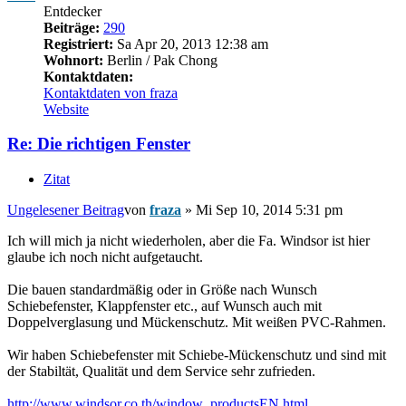
Entdecker
Beiträge:
290
Registriert:
Sa Apr 20, 2013 12:38 am
Wohnort:
Berlin / Pak Chong
Kontaktdaten:
Kontaktdaten von fraza
Website
Re: Die richtigen Fenster
Zitat
Ungelesener Beitrag
von
fraza
»
Mi Sep 10, 2014 5:31 pm
Ich will mich ja nicht wiederholen, aber die Fa. Windsor ist hier
glaube ich noch nicht aufgetaucht.
Die bauen standardmäßig oder in Größe nach Wunsch
Schiebefenster, Klappfenster etc., auf Wunsch auch mit
Doppelverglasung und Mückenschutz. Mit weißen PVC-Rahmen.
Wir haben Schiebefenster mit Schiebe-Mückenschutz und sind mit
der Stabiltät, Qualität und dem Service sehr zufrieden.
http://www.windsor.co.th/window_productsEN.html