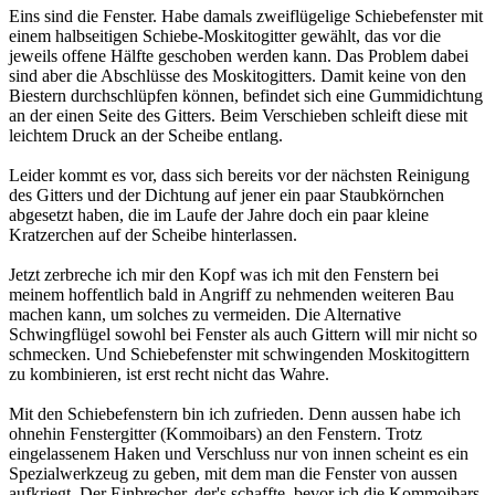
Eins sind die Fenster. Habe damals zweiflügelige Schiebefenster mit
einem halbseitigen Schiebe-Moskitogitter gewählt, das vor die
jeweils offene Hälfte geschoben werden kann. Das Problem dabei
sind aber die Abschlüsse des Moskitogitters. Damit keine von den
Biestern durchschlüpfen können, befindet sich eine Gummidichtung
an der einen Seite des Gitters. Beim Verschieben schleift diese mit
leichtem Druck an der Scheibe entlang.
Leider kommt es vor, dass sich bereits vor der nächsten Reinigung
des Gitters und der Dichtung auf jener ein paar Staubkörnchen
abgesetzt haben, die im Laufe der Jahre doch ein paar kleine
Kratzerchen auf der Scheibe hinterlassen.
Jetzt zerbreche ich mir den Kopf was ich mit den Fenstern bei
meinem hoffentlich bald in Angriff zu nehmenden weiteren Bau
machen kann, um solches zu vermeiden. Die Alternative
Schwingflügel sowohl bei Fenster als auch Gittern will mir nicht so
schmecken. Und Schiebefenster mit schwingenden Moskitogittern
zu kombinieren, ist erst recht nicht das Wahre.
Mit den Schiebefenstern bin ich zufrieden. Denn aussen habe ich
ohnehin Fenstergitter (Kommoibars) an den Fenstern. Trotz
eingelassenem Haken und Verschluss nur von innen scheint es ein
Spezialwerkzeug zu geben, mit dem man die Fenster von aussen
aufkriegt. Der Einbrecher, der's schaffte, bevor ich die Kommoibars