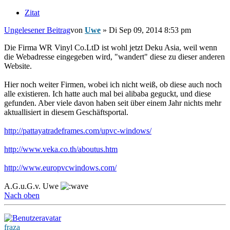
Zitat
Ungelesener Beitrag
von
Uwe
»
Di Sep 09, 2014 8:53 pm
Die Firma WR Vinyl Co.LtD ist wohl jetzt Deku Asia, weil wenn
die Webadresse eingegeben wird, "wandert" diese zu dieser anderen
Website.
Hier noch weiter Firmen, wobei ich nicht weiß, ob diese auch noch
alle existieren. Ich hatte auch mal bei alibaba geguckt, und diese
gefunden. Aber viele davon haben seit über einem Jahr nichts mehr
aktuallisiert in diesem Geschäftsportal.
http://pattayatradeframes.com/upvc-windows/
http://www.veka.co.th/aboutus.htm
http://www.europvcwindows.com/
A.G.u.G.v. Uwe
Nach oben
fraza