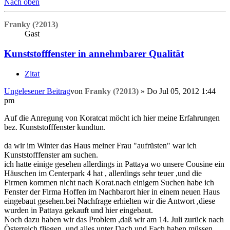
Nach oben
Franky (?2013)
Gast
Kunststofffenster in annehmbarer Qualität
Zitat
Ungelesener Beitrag
von
Franky (?2013)
»
Do Jul 05, 2012 1:44
pm
Auf die Anregung von Koratcat möcht ich hier meine Erfahrungen
bez. Kunststofffenster kundtun.
da wir im Winter das Haus meiner Frau "aufrüsten" war ich
Kunststofffenster am suchen.
ich hatte einige gesehen allerdings in Pattaya wo unsere Cousine ein
Häuschen im Centerpark 4 hat , allerdings sehr teuer ,und die
Firmen kommen nicht nach Korat.nach einigem Suchen habe ich
Fenster der Firma Hoffen im Nachbarort hier in einem neuen Haus
eingebaut gesehen.bei Nachfrage erhielten wir die Antwort ,diese
wurden in Pattaya gekauft und hier eingebaut.
Noch dazu haben wir das Problem ,daß wir am 14. Juli zurück nach
Österreich fliegen ,und alles unter Dach und Fach haben müssen