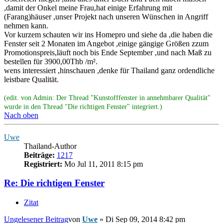
,damit der Onkel meine Frau,hat einige Erfahrung mit
(Farang)häuser ,unser Projekt nach unseren Wünschen in Angriff
nehmen kann.
Vor kurzem schauten wir ins Homepro und siehe da ,die haben die
Fenster seit 2 Monaten im Angebot ,einige gängige Größen zzum
Promotionspreis,läuft noch bis Ende September ,und nach Maß zu
bestellen für 3900,00Thb /m².
wens interessiert ,hinschauen ,denke für Thailand ganz ordendliche
leistbare Qualität.
(edit. von Admin: Der Thread "Kunstofffenster in annehmbarer Qualität"
wurde in den Thread "Die richtigen Fenster" integriert.)
Nach oben
Uwe
Thailand-Author
Beiträge:
1217
Registriert:
Mo Jul 11, 2011 8:15 pm
Re: Die richtigen Fenster
Zitat
Ungelesener Beitrag
von
Uwe
»
Di Sep 09, 2014 8:42 pm