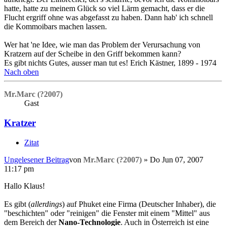
hatte, hatte zu meinem Glück so viel Lärm gemacht, dass er die
Flucht ergriff ohne was abgefasst zu haben. Dann hab' ich schnell
die Kommoibars machen lassen.
Wer hat 'ne Idee, wie man das Problem der Verursachung von
Kratzern auf der Scheibe in den Griff bekommen kann?
Es gibt nichts Gutes, ausser man tut es! Erich Kästner, 1899 - 1974
Nach oben
Mr.Marc (?2007)
Gast
Kratzer
Zitat
Ungelesener Beitrag
von
Mr.Marc (?2007)
»
Do Jun 07, 2007
11:17 pm
Hallo Klaus!
Es gibt (
allerdings
) auf Phuket eine Firma (Deutscher Inhaber), die
"beschichten" oder "reinigen" die Fenster mit einem "Mittel" aus
dem Bereich der
Nano-Technologie
. Auch in Österreich ist eine