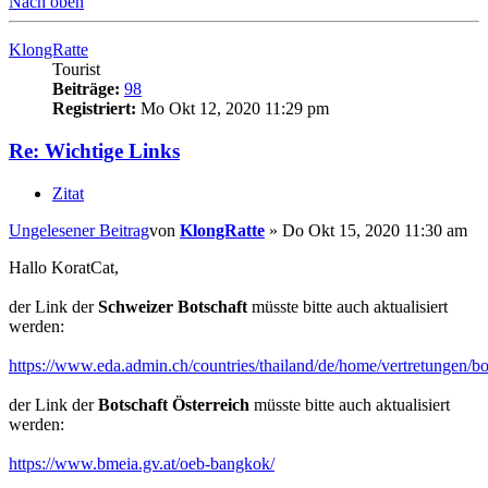
Nach oben
KlongRatte
Tourist
Beiträge:
98
Registriert:
Mo Okt 12, 2020 11:29 pm
Re: Wichtige Links
Zitat
Ungelesener Beitrag
von
KlongRatte
»
Do Okt 15, 2020 11:30 am
Hallo KoratCat,
der Link der
Schweizer Botschaft
müsste bitte auch aktualisiert
werden:
https://www.eda.admin.ch/countries/thailand/de/home/vertretungen/bo
der Link der
Botschaft Österreich
müsste bitte auch aktualisiert
werden:
https://www.bmeia.gv.at/oeb-bangkok/