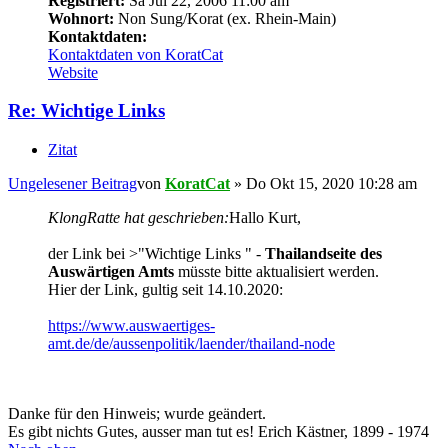
Registriert:
Sa Jul 22, 2006 11:00 am
Wohnort:
Non Sung/Korat (ex. Rhein-Main)
Kontaktdaten:
Kontaktdaten von KoratCat
Website
Re: Wichtige Links
Zitat
Ungelesener Beitrag
von
KoratCat
»
Do Okt 15, 2020 10:28 am
KlongRatte hat geschrieben:
Hallo Kurt,
der Link bei >"Wichtige Links " -
Thailandseite des
Auswärtigen Amts
müsste bitte aktualisiert werden.
Hier der Link, gultig seit 14.10.2020:
https://www.auswaertiges-
amt.de/de/aussenpolitik/laender/thailand-node
Danke für den Hinweis; wurde geändert.
Es gibt nichts Gutes, ausser man tut es! Erich Kästner, 1899 - 1974