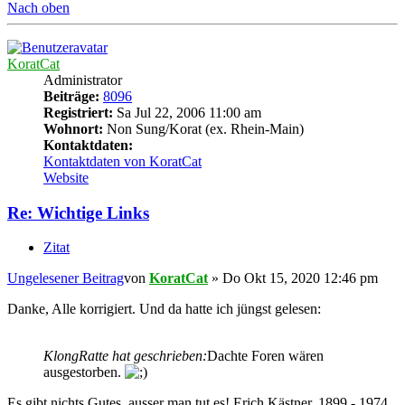
Nach oben
KoratCat
Administrator
Beiträge:
8096
Registriert:
Sa Jul 22, 2006 11:00 am
Wohnort:
Non Sung/Korat (ex. Rhein-Main)
Kontaktdaten:
Kontaktdaten von KoratCat
Website
Re: Wichtige Links
Zitat
Ungelesener Beitrag
von
KoratCat
»
Do Okt 15, 2020 12:46 pm
Danke, Alle korrigiert. Und da hatte ich jüngst gelesen:
KlongRatte hat geschrieben:
Dachte Foren wären
ausgestorben.
Es gibt nichts Gutes, ausser man tut es! Erich Kästner, 1899 - 1974