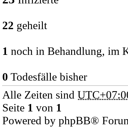
22
geheilt
1
noch in Behandlung, im 
0
Todesfälle bisher
Alle Zeiten sind
UTC+07:0
Seite
1
von
1
Powered by phpBB® Forum