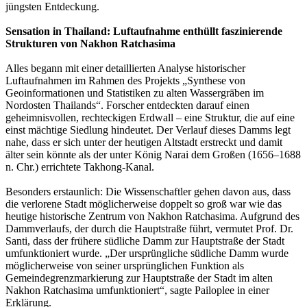
jüngsten Entdeckung.
Sensation in Thailand: Luftaufnahme enthüllt faszinierende
Strukturen von Nakhon Ratchasima
Alles begann mit einer detaillierten Analyse historischer
Luftaufnahmen im Rahmen des Projekts „Synthese von
Geoinformationen und Statistiken zu alten Wassergräben im
Nordosten Thailands“. Forscher entdeckten darauf einen
geheimnisvollen, rechteckigen Erdwall – eine Struktur, die auf eine
einst mächtige Siedlung hindeutet. Der Verlauf dieses Damms legt
nahe, dass er sich unter der heutigen Altstadt erstreckt und damit
älter sein könnte als der unter König Narai dem Großen (1656–1688
n. Chr.) errichtete Takhong-Kanal.
Besonders erstaunlich: Die Wissenschaftler gehen davon aus, dass
die verlorene Stadt möglicherweise doppelt so groß war wie das
heutige historische Zentrum von Nakhon Ratchasima. Aufgrund des
Dammverlaufs, der durch die Hauptstraße führt, vermutet Prof. Dr.
Santi, dass der frühere südliche Damm zur Hauptstraße der Stadt
umfunktioniert wurde. „Der ursprüngliche südliche Damm wurde
möglicherweise von seiner ursprünglichen Funktion als
Gemeindegrenzmarkierung zur Hauptstraße der Stadt im alten
Nakhon Ratchasima umfunktioniert“, sagte Pailoplee in einer
Erklärung.