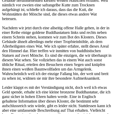
Gelände herumstehenden kleinen weißen Häuschen erfüllen. Weil
nämlich vor zweien eine safrangelbe Kutte zum Trocknen
aufgehängt ist, schließe ich daraus, dass das die Kuti, die
Wohnstätten der Mönche sind, die dieses etwas andere Wat
betreuen.
Nachdem wir jetzt durch eine allseitig offene Halle gehen, in der in
einer Reihe einige goldene Buddhastatuen links und rechts neben
einem Schrein stehen, kommen wir zum Bot des Klosters. Dieses
Gebäude ähnelt allerdings mehr einer Tropfsteinhöhle, als dem
Allerheiligsten eines Wat. Wie ich später erfahre, stellt dieses Areal
den Himmel dar. Hier treffen wir inmitten von buddhistischen
Statuen auf zwei Mönche. Es sind die einzigen, die wir überhaupt in
diesem Wat sehen. Sie vollziehen das in einem Wat auch sonst
übliche Ritual, erteilen den Besuchern einen Segen und knüpfen
ihnen einen weißen Baumwollfaden um das Armgelenk.
Wahrscheinlich weil ich der einzige Fallang bin, der weit und breit
zu sehen ist, widmen sie mir ihre besondere Aufmerksamkeit.
Leider klappt es mit der Verständigung nicht, doch weil ich etwas
Geld spende, erhalte ich eine kleine bronzene Buddhastatue, die ich
ganz sicher in hohen Ehren halten werde. Eine in Englisch
gehaltene Information über dieses Kloster, die bestimmt sehr
aufschlussreich sein würde, gibt es leider nicht. Stattdessen kann ich
aber eine umfassende Beschreibung auf Thai erhalten. Vielleicht