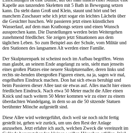
Kapelle aus tanzenden Skeletten mit 5 Bath in Bewegung setzen
kann. Da steht dann Groß und Klein, staunt und hört und bei
manchem Zuschauer sehe ich jetzt sogar ein leichtes Lächeln über
die Gesichter huschen. Wir passieren jetzt einen künstlichen
Wasserlauf, auf dem man Krathongs setzen und einen Wunsch
aussprechen kann. Die Darstellungen werden beim Weitergehen
zunehmend friedlicher. Sie zeigen jetzt Situationen aus dem
täglichen Leben. So zum Beispiel aus der Schule, vom Militär und
den Stationen des langsamen Alt werden einer Familie.
Der Skulpturenpark ist scheinst noch im Aufbau begriffen. Wenn
man glaubt, an seinem Ende angelangt zu sein, sieht man jenseits
eines großen Platzes eine neuere Skulpturenallee, deren links und
rechts ste-henden übergroßen Figuren einen, na ja, sagen wir mal,
engelhaften Eindruck machen. Don hat sich etwas beruhigt und
beim Passieren dieser Allee taut sie etwas auf. Alles macht hier einen
friedlichen Eindruck. Nach etwa 50 Meter macht die Allee einen
Knick und nach weitern 50 Meter kommen wir zu einer zu einem
überdachten Wandelgang, in dem so an die 50 sitzende Statuen
berühmter Mönche aufgestellt sind.
Diese Allee wird weitergeführt, doch weil sie noch nicht fertig
gestellt ist, gehen wir zurück, um uns den Rest der Anlage
anzusehen. Jetzt erfahre ich auch, welchen Zweck die vereinzelt im