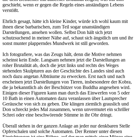
geschieht, wenn er gegen die Regeln eines anständigen Lebens
verstößt.
Ehrlich gesagt, hätte ich kleine Kinder, würde ich wohl kaum mit
ihnen diese barbarischen, zum Teil sogar unanständigen
Darstellungen, ansehen wollen. Selbst Don hält sich jetzt
schutzsuchend in meiner Nähe auf, schaut sich ängstlich um und ihr
sonst munter plapperndes Mundwerk ist still geworden.
Ich fotografiere, was das Zeugs hält, denn die Motive nehmen
scheinst kein Ende. Langsam nehmen jetzt die Darstellungen an
roher Brutalität ab, doch die jetzt links und rechts des Weges
stehenden Skulpturen aus der Geschichte des Landes sind auch
noch dazu angetan Albträume zu erwecken. Erst nach und nach
erscheinen jetzt Darstellungen von Tieren, insbesondere der Kobra,
die ja bekanntlich als der Beschützer von Buddha angesehen wird.
Einigen dieser Figuren kann man durch das Einwerfen von 5 oder
10 Bath in einen Automaten dazu veranlassen über Lautsprecher
Geräusche von sich zu geben. Die klingen ziemlich grauslich und
Don schreckt jedes Mal zusammen, wenn unvermutet ein schriller
Schrei oder eine beschwörende Stimme in ihr Ohr dringt.
Überall stehen in der ganzen Anlage an jeder nur denkbaren Stelle
Opferschalen und solche Automaten. Der Renner unter diesen
Einrichtungen ist eine Bühne, auf der man mittels einer Münze eine