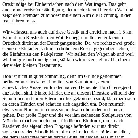
Ortskundige bei Einheimischen nach dem Wat fragen. Das geht
auch ohne große Verständigung, denn jeder kennt hier den Wat und
zeigt dem Fremden zumindest mit einem Arm die Richtung, in der
man fahren muss.
Wir verlassen uns auch auf diese Gestik und erreichen nach 1,5 km
Fahrt durch Reisfelder den Wat. Er liegt inmitten einer kleinen
Ortschaft direkt an der Durchgangsstraße. Da, wo rechts zwei große
steinerne Elefanten sich mit erhobenem Rüssel gegenüber stehen, ist
die Einfahrt zu den Parkplätzen. Wir stellen den Wagen ab und weil
wir hungrig und durstig sind, stärken wir uns erst einmal in einem
der vielen kleinen Restaurants.
Don ist nicht in guter Stimmung, denn im Grunde genommen
befinden wir uns schon inmitten von Skulpturen, deren
schreckliches Aussehen für den naiven Betrachter Furcht erregend
anzusehen sind. Einige Kinder, die an diesem Dienstag während der
Schulferien mit ihren Eltern hier her gekommen sind, klammern sich
an deren Händen und schauen sich ängstlich um. Don murmelt
etwas von Phii und ich muss sie mühsam überreden mit mir zu
gehen. Der große Tiger und die vor ihm stehenden Skulpturen von
Mönchen machen noch einen friedlichen Eindruck, doch nach
Passieren des eigentlichen Eingangs befinden wir uns direkt
zwischen vielen Standbildern, die die Leiden der Hölle darstellen,
die dem Betrachter mit äußerster Brutalität zeigen, was mit ihm