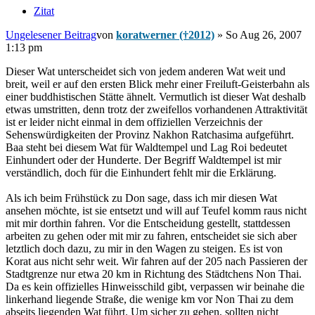
Zitat
Ungelesener Beitrag
von
koratwerner (†2012)
»
So Aug 26, 2007
1:13 pm
Dieser Wat unterscheidet sich von jedem anderen Wat weit und
breit, weil er auf den ersten Blick mehr einer Freiluft-Geisterbahn als
einer buddhistischen Stätte ähnelt. Vermutlich ist dieser Wat deshalb
etwas umstritten, denn trotz der zweifellos vorhandenen Attraktivität
ist er leider nicht einmal in dem offiziellen Verzeichnis der
Sehenswürdigkeiten der Provinz Nakhon Ratchasima aufgeführt.
Baa steht bei diesem Wat für Waldtempel und Lag Roi bedeutet
Einhundert oder der Hunderte. Der Begriff Waldtempel ist mir
verständlich, doch für die Einhundert fehlt mir die Erklärung.
Als ich beim Frühstück zu Don sage, dass ich mir diesen Wat
ansehen möchte, ist sie entsetzt und will auf Teufel komm raus nicht
mit mir dorthin fahren. Vor die Entscheidung gestellt, stattdessen
arbeiten zu gehen oder mit mir zu fahren, entscheidet sie sich aber
letztlich doch dazu, zu mir in den Wagen zu steigen. Es ist von
Korat aus nicht sehr weit. Wir fahren auf der 205 nach Passieren der
Stadtgrenze nur etwa 20 km in Richtung des Städtchens Non Thai.
Da es kein offizielles Hinweisschild gibt, verpassen wir beinahe die
linkerhand liegende Straße, die wenige km vor Non Thai zu dem
abseits liegenden Wat führt. Um sicher zu gehen, sollten nicht