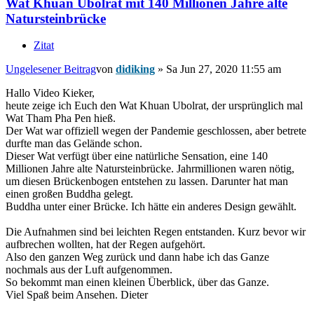
Wat Khuan Ubolrat mit 140 Millionen Jahre alte
Natursteinbrücke
Zitat
Ungelesener Beitrag
von
didiking
»
Sa Jun 27, 2020 11:55 am
Hallo Video Kieker,
heute zeige ich Euch den Wat Khuan Ubolrat, der ursprünglich mal
Wat Tham Pha Pen hieß.
Der Wat war offiziell wegen der Pandemie geschlossen, aber betrete
durfte man das Gelände schon.
Dieser Wat verfügt über eine natürliche Sensation, eine 140
Millionen Jahre alte Natursteinbrücke. Jahrmillionen waren nötig,
um diesen Brückenbogen entstehen zu lassen. Darunter hat man
einen großen Buddha gelegt.
Buddha unter einer Brücke. Ich hätte ein anderes Design gewählt.
Die Aufnahmen sind bei leichten Regen entstanden. Kurz bevor wir
aufbrechen wollten, hat der Regen aufgehört.
Also den ganzen Weg zurück und dann habe ich das Ganze
nochmals aus der Luft aufgenommen.
So bekommt man einen kleinen Überblick, über das Ganze.
Viel Spaß beim Ansehen. Dieter