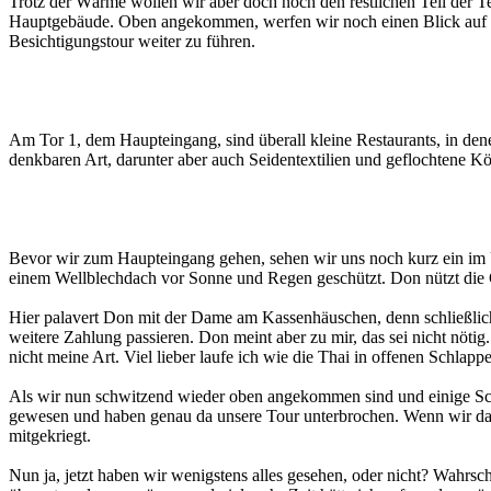
Trotz der Wärme wollen wir aber doch noch den restlichen Teil der 
Hauptgebäude. Oben angekommen, werfen wir noch einen Blick auf d
Besichtigungstour weiter zu führen.
Am Tor 1, dem Haupteingang, sind überall kleine Restaurants, in den
denkbaren Art, darunter aber auch Seidentextilien und geflochtene 
Bevor wir zum Haupteingang gehen, sehen wir uns noch kurz ein im 
einem Wellblechdach vor Sonne und Regen geschützt. Don nützt die 
Hier palavert Don mit der Dame am Kassenhäuschen, denn schließlich h
weitere Zahlung passieren. Don meint aber zu mir, das sei nicht nötig
nicht meine Art. Viel lieber laufe ich wie die Thai in offenen Schlap
Als wir nun schwitzend wieder oben angekommen sind und einige Schri
gewesen und haben genau da unsere Tour unterbrochen. Wenn wir das 
mitgekriegt.
Nun ja, jetzt haben wir wenigstens alles gesehen, oder nicht? Wahrsch