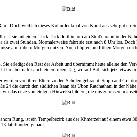
am. Doch weil ich dieses Kulturdenkmal von Korat aus sehr gut erreic
Uhr ist sie mit einem Tuck Tuck dorthin, um am Straßenrand in der N
ger als zwei Stunden. Normalerweise fahrt sie erst nach 8 Uhr los. D
hältnisse am frühern Morgen nutzen. Auch hüpfen am frühen Morgen nic
 Sie erledigt den Rest der Arbeit und übernimmt heute alleine den Verka
t ihr aber dafür auch einen freien Tag, worauf Boh sich jetzt etwas fre
r werden von ihren Eltern zu den Schulen gebracht. Stopp and Go, doch
ße 24 die durch den südlichen Isaan bis Ubon Ratchathani in der Nähe 
ir das erste von einigen Hinweisschildern, die uns zu unserem abseits
hanom Rung, ist ein Tempelbezirk aus der Khmerzeit auf einem etwa 
13 Jahrhundert gebaut.