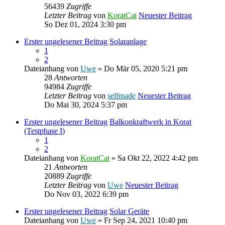
56439
Zugriffe
Letzter Beitrag
von
KoratCat
Neuester Beitrag
So Dez 01, 2024 3:30 pm
Erster ungelesener Beitrag
Solaranlage
1
2
Dateianhang
von
Uwe
» Do Mär 05, 2020 5:21 pm
28
Antworten
94984
Zugriffe
Letzter Beitrag
von
selfmade
Neuester Beitrag
Do Mai 30, 2024 5:37 pm
Erster ungelesener Beitrag
Balkonkraftwerk in Korat
(Testphase I)
1
2
Dateianhang
von
KoratCat
» Sa Okt 22, 2022 4:42 pm
21
Antworten
20889
Zugriffe
Letzter Beitrag
von
Uwe
Neuester Beitrag
Do Nov 03, 2022 6:39 pm
Erster ungelesener Beitrag
Solar Geräte
Dateianhang
von
Uwe
» Fr Sep 24, 2021 10:40 pm