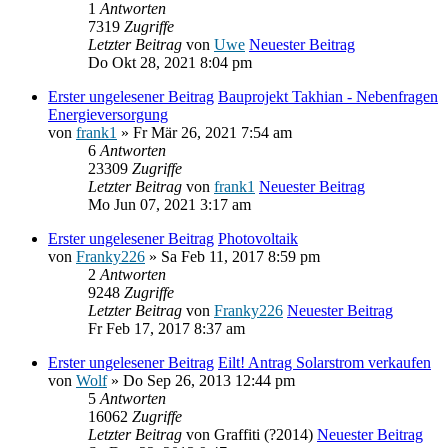
1
Antworten
7319
Zugriffe
Letzter Beitrag
von
Uwe
Neuester Beitrag
Do Okt 28, 2021 8:04 pm
Erster ungelesener Beitrag
Bauprojekt Takhian - Nebenfragen
Energieversorgung
von
frank1
» Fr Mär 26, 2021 7:54 am
6
Antworten
23309
Zugriffe
Letzter Beitrag
von
frank1
Neuester Beitrag
Mo Jun 07, 2021 3:17 am
Erster ungelesener Beitrag
Photovoltaik
von
Franky226
» Sa Feb 11, 2017 8:59 pm
2
Antworten
9248
Zugriffe
Letzter Beitrag
von
Franky226
Neuester Beitrag
Fr Feb 17, 2017 8:37 am
Erster ungelesener Beitrag
Eilt! Antrag Solarstrom verkaufen
von
Wolf
» Do Sep 26, 2013 12:44 pm
5
Antworten
16062
Zugriffe
Letzter Beitrag
von
Graffiti (?2014)
Neuester Beitrag