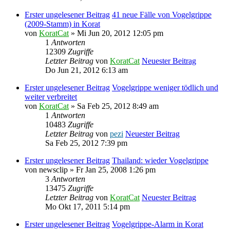
Erster ungelesener Beitrag
41 neue Fälle von Vogelgrippe
(2009-Stamm) in Korat
von
KoratCat
» Mi Jun 20, 2012 12:05 pm
1
Antworten
12309
Zugriffe
Letzter Beitrag
von
KoratCat
Neuester Beitrag
Do Jun 21, 2012 6:13 am
Erster ungelesener Beitrag
Vogelgrippe weniger tödlich und
weiter verbreitet
von
KoratCat
» Sa Feb 25, 2012 8:49 am
1
Antworten
10483
Zugriffe
Letzter Beitrag
von
pezi
Neuester Beitrag
Sa Feb 25, 2012 7:39 pm
Erster ungelesener Beitrag
Thailand: wieder Vogelgrippe
von
newsclip
» Fr Jan 25, 2008 1:26 pm
3
Antworten
13475
Zugriffe
Letzter Beitrag
von
KoratCat
Neuester Beitrag
Mo Okt 17, 2011 5:14 pm
Erster ungelesener Beitrag
Vogelgrippe-Alarm in Korat