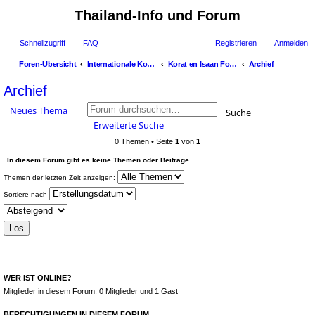
Thailand-Info und Forum
Schnellzugriff
FAQ
Registrieren
Anmelden
Foren-Übersicht
Internationale Korat- und Isaan-Foren
Korat en Isaan Forum in Nederlands
Archief
uc
Archief
he
Neues Thema
Suche
Erweiterte Suche
0 Themen • Seite
1
von
1
In diesem Forum gibt es keine Themen oder Beiträge.
Themen der letzten Zeit anzeigen:
Sortiere nach
WER IST ONLINE?
Mitglieder in diesem Forum: 0 Mitglieder und 1 Gast
BERECHTIGUNGEN IN DIESEM FORUM