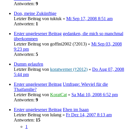
Antworten:
9
Don, meine Zukünftige
Letzter Beitrag von
tuktuk
«
Mi Sep 17, 2008 8:51 am
Antworten:
1
Erster ungelesener Beitrag
gedanken, die mich so manchmal
überkommen
Letzter Beitrag von
goffini2002 (?2013)
«
Mi Sep 03, 2008
9:23 pm
Antworten:
5
Dumm gelaufen
Letzter Beitrag von
koratwerner (†2012)
«
Do Aug 07, 2008
5:44 pm
Erster ungelesener Beitrag
Umfrage: Wieviel für die
Thaifamilie?
Letzter Beitrag von
KoratCat
«
Sa Mai 10, 2008 6:52 pm
Antworten:
9
Erster ungelesener Beitrag
Ehen im Isaan
Letzter Beitrag von
lulang
«
Fr Dez 14, 2007 8:13 am
Antworten:
15
1