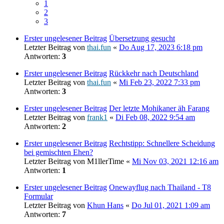
1
2
3
Erster ungelesener Beitrag
Übersetzung gesucht
Letzter Beitrag von
thai.fun
«
Do Aug 17, 2023 6:18 pm
Antworten:
3
Erster ungelesener Beitrag
Rückkehr nach Deutschland
Letzter Beitrag von
thai.fun
«
Mi Feb 23, 2022 7:33 pm
Antworten:
3
Erster ungelesener Beitrag
Der letzte Mohikaner äh Farang
Letzter Beitrag von
frank1
«
Di Feb 08, 2022 9:54 am
Antworten:
2
Erster ungelesener Beitrag
Rechtstipp: Schnellere Scheidung
bei gemischten Ehen?
Letzter Beitrag von
M1llerTime
«
Mi Nov 03, 2021 12:16 am
Antworten:
1
Erster ungelesener Beitrag
Onewayflug nach Thailand - T8
Formular
Letzter Beitrag von
Khun Hans
«
Do Jul 01, 2021 1:09 am
Antworten:
7