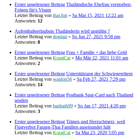
Erster ungelesener Beitrag
Thailändische Ehefrau verstorben,
Folgen für's Visum
Letzter Beitrag von
thai.fun
«
Sa Mai 15, 2021 12:22 am
Antworten:
12
Aufenthaltserlaubnis Thailänderin wird ungültig ?
Letzter Beitrag von
dogmai
«
So Jun 27, 2021 9:58 pm
Antworten:
8
Erster ungelesener Beitrag
Frau + Familie + das liebe Geld
Letzter Beitrag von
KoratCat
«
Mo Mär 22, 2021 11:01 am
Antworten:
2
Erster ungelesener Beitrag
Unterstützung der Schwiegereltern
Letzter Beitrag von
wanlop56
«
Sa Feb 27, 2021 7:29 pm
Antworten:
14
Erster ungelesener Beitrag
Postbank Spar-Card nach Thailand
senden
Letzter Beitrag von
banbath99
«
So Jan 17, 2021 4:20 pm
Antworten:
3
Erster ungelesener Beitrag
Tränen und Herzschmerz, weil
Flugverbot Farang-Thai Familien auseinander hält
Letzter Beitrag von
KoratCat
«
Sa Mai 23, 2020 5:05 pm