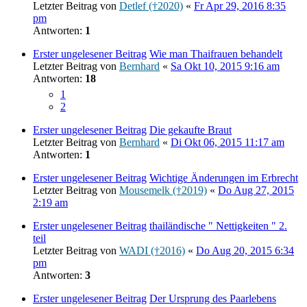
Letzter Beitrag von
Detlef (†2020)
«
Fr Apr 29, 2016 8:35
pm
Antworten:
1
Erster ungelesener Beitrag
Wie man Thaifrauen behandelt
Letzter Beitrag von
Bernhard
«
Sa Okt 10, 2015 9:16 am
Antworten:
18
1
2
Erster ungelesener Beitrag
Die gekaufte Braut
Letzter Beitrag von
Bernhard
«
Di Okt 06, 2015 11:17 am
Antworten:
1
Erster ungelesener Beitrag
Wichtige Änderungen im Erbrecht
Letzter Beitrag von
Mousemelk (†2019)
«
Do Aug 27, 2015
2:19 am
Erster ungelesener Beitrag
thailändische " Nettigkeiten " 2.
teil
Letzter Beitrag von
WADI (†2016)
«
Do Aug 20, 2015 6:34
pm
Antworten:
3
Erster ungelesener Beitrag
Der Ursprung des Paarlebens