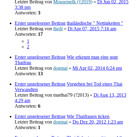
Letzter Beitrag von
Mousemelk (†2019)
«
Di Jun 02, 2015
3:38 pm
Antworten:
3
Erster ungelesener Beitrag
thailändische " Nettigkeiten "
Letzter Beitrag von
thedi
«
Di Apr 07, 2015 7:16 am
Antworten:
17
1
2
Erster ungelesener Beitrag
Wie erkennt man eine gute
Thaifrau
Letzter Beitrag von
dogmai
«
Mi Apr 02, 2014 6:24 pm
Antworten:
13
Erster ungelesener Beitrag
Vorgehen bei Tod eines Thai
Verwandten
Letzter Beitrag von
marthai79 (?2013)
«
Di Aug 13, 2013
4:29 am
Antworten:
6
Erster ungelesener Beitrag
Wie Thaifrauen ticken
Letzter Beitrag von
dogmai
«
Do Dez 20, 2012 1:23 am
Antworten:
1