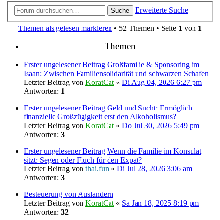
Erweiterte Suche
Suche
Themen als gelesen markieren
• 52 Themen • Seite
1
von
1
Themen
Erster ungelesener Beitrag
Großfamilie & Sponsoring im
Isaan: Zwischen Familiensolidarität und schwarzen Schafen
Letzter Beitrag von
KoratCat
«
Di Aug 04, 2026 6:27 pm
Antworten:
1
Erster ungelesener Beitrag
Geld und Sucht: Ermöglicht
finanzielle Großzügigkeit erst den Alkoholismus?
Letzter Beitrag von
KoratCat
«
Do Jul 30, 2026 5:49 pm
Antworten:
3
Erster ungelesener Beitrag
Wenn die Familie im Konsulat
sitzt: Segen oder Fluch für den Expat?
Letzter Beitrag von
thai.fun
«
Di Jul 28, 2026 3:06 am
Antworten:
3
Besteuerung von Ausländern
Letzter Beitrag von
KoratCat
«
Sa Jan 18, 2025 8:19 pm
Antworten:
32