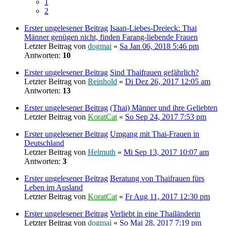
1
2
Erster ungelesener Beitrag
Isaan-Liebes-Dreieck: Thai
Männer genügen nicht, finden Farang-liebende Frauen
Letzter Beitrag von
dogmai
«
Sa Jan 06, 2018 5:46 pm
Antworten:
10
Erster ungelesener Beitrag
Sind Thaifrauen gefährlich?
Letzter Beitrag von
Reinhold
«
Di Dez 26, 2017 12:05 am
Antworten:
13
Erster ungelesener Beitrag
(Thai) Männer und ihre Geliebten
Letzter Beitrag von
KoratCat
«
So Sep 24, 2017 7:53 pm
Erster ungelesener Beitrag
Umgang mit Thai-Frauen in
Deutschland
Letzter Beitrag von
Helmuth
«
Mi Sep 13, 2017 10:07 am
Antworten:
3
Erster ungelesener Beitrag
Beratung von Thaifrauen fürs
Leben im Ausland
Letzter Beitrag von
KoratCat
«
Fr Aug 11, 2017 12:30 pm
Erster ungelesener Beitrag
Verliebt in eine Thailänderin
Letzter Beitrag von
dogmai
«
So Mai 28, 2017 7:19 pm