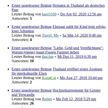
Erster ungelesener Beitrag
Heiraten in Thailand als deutsches
Paar
Letzter Beitrag von
karo5100
«
Do Apr 02, 2020 12:56 am
Antworten:
5
Erster ungelesener Beitrag
Ehe­paar zahlt für Kind trotz erfolg­
loser Adop­tion
Letzter Beitrag von
Travel_Me
«
Sa Mär 14, 2020 9:48 pm
Antworten:
4
Erster ungelesener Beitrag
"Liebe, Geld und Verpflichtung":
Warum (einige) Isaan-Frauen Farangs lieben
Letzter Beitrag von
thai.fun
«
Mi Dez 11, 2019 6:39 pm
Antworten:
10
Erster ungelesener Beitrag
Thailand eröffnet erstes Zentrum
für interkulturelle Ehen
Letzter Beitrag von
KoratCat
«
Mo Aug 27, 2018 10:44 pm
Antworten:
2
Erster ungelesener Beitrag
Hochzeitszeremonie für Geister
und Verwandte
Letzter Beitrag von
Reiner
«
Mo Feb 12, 2018 5:29 pm
Antworten:
26