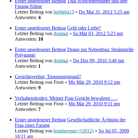
Erster ungelesener Beitrag
Thai Schwiegermütter und ihre
Farang-Söhne
Letzter Beitrag von
herbiösi13
«
Do Mai 31, 2012 5:25 am
Antworten:
4
Erster ungelesener Beitrag
Geld oder Liebe?
Letzter Beitrag von
dogmai
«
Sa Mär 03, 2012 5:23 pm
Antworten:
10
Erster ungelesener Beitrag
Drang zur Nebenfrau: Strukturelle
Polygamie
Letzter Beitrag von
dogmai
«
Do Dez 09, 2010 3:40 pm
Antworten:
1
Gesichtsverlust, Trennungsgrund?
Letzter Beitrag von
Frost
«
Mo Mär 29, 2010 9:12 pm
Antworten:
9
Verhaltenskodex: Meiner Frau Gesicht bewahren . . .
Letzter Beitrag von
Frost
«
Mo Mär 29, 2010 9:11 pm
Antworten:
7
Erster ungelesener Beitrag
Gesellschaftliche Ächtung der
Frau eines Farang
Letzter Beitrag von
koratwerner (†2012)
«
So Jul 05, 2009
10:21 am