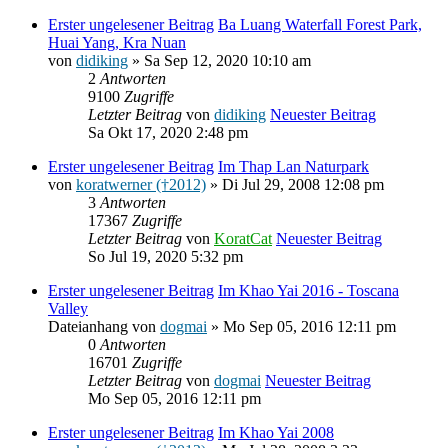
Erster ungelesener Beitrag
Ba Luang Waterfall Forest Park,
Huai Yang, Kra Nuan
von
didiking
» Sa Sep 12, 2020 10:10 am
2
Antworten
9100
Zugriffe
Letzter Beitrag
von
didiking
Neuester Beitrag
Sa Okt 17, 2020 2:48 pm
Erster ungelesener Beitrag
Im Thap Lan Naturpark
von
koratwerner (†2012)
» Di Jul 29, 2008 12:08 pm
3
Antworten
17367
Zugriffe
Letzter Beitrag
von
KoratCat
Neuester Beitrag
So Jul 19, 2020 5:32 pm
Erster ungelesener Beitrag
Im Khao Yai 2016 - Toscana
Valley
Dateianhang
von
dogmai
» Mo Sep 05, 2016 12:11 pm
0
Antworten
16701
Zugriffe
Letzter Beitrag
von
dogmai
Neuester Beitrag
Mo Sep 05, 2016 12:11 pm
Erster ungelesener Beitrag
Im Khao Yai 2008