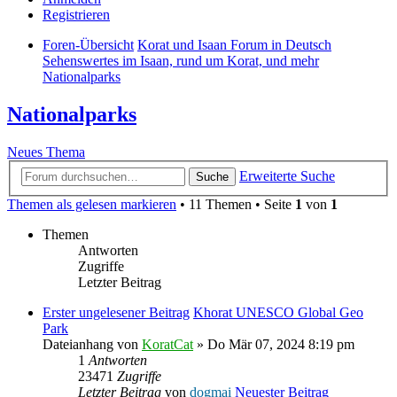
Registrieren
Foren-Übersicht
Korat und Isaan Forum in Deutsch
Sehenswertes im Isaan, rund um Korat, und mehr
Nationalparks
Nationalparks
Neues Thema
Erweiterte Suche
Suche
Themen als gelesen markieren
• 11 Themen • Seite
1
von
1
Themen
Antworten
Zugriffe
Letzter Beitrag
Erster ungelesener Beitrag
Khorat UNESCO Global Geo
Park
Dateianhang
von
KoratCat
» Do Mär 07, 2024 8:19 pm
1
Antworten
23471
Zugriffe
Letzter Beitrag
von
dogmai
Neuester Beitrag