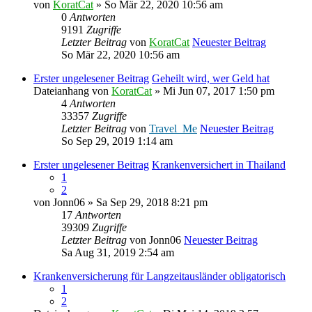
von
KoratCat
» So Mär 22, 2020 10:56 am
0
Antworten
9191
Zugriffe
Letzter Beitrag
von
KoratCat
Neuester Beitrag
So Mär 22, 2020 10:56 am
Erster ungelesener Beitrag
Geheilt wird, wer Geld hat
Dateianhang
von
KoratCat
» Mi Jun 07, 2017 1:50 pm
4
Antworten
33357
Zugriffe
Letzter Beitrag
von
Travel_Me
Neuester Beitrag
So Sep 29, 2019 1:14 am
Erster ungelesener Beitrag
Krankenversichert in Thailand
1
2
von
Jonn06
» Sa Sep 29, 2018 8:21 pm
17
Antworten
39309
Zugriffe
Letzter Beitrag
von
Jonn06
Neuester Beitrag
Sa Aug 31, 2019 2:54 am
Krankenversicherung für Langzeitausländer obligatorisch
1
2