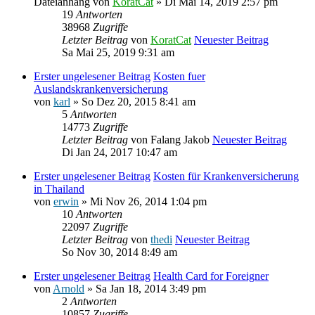
Dateianhang
von
KoratCat
» Di Mai 14, 2019 2:57 pm
19
Antworten
38968
Zugriffe
Letzter Beitrag
von
KoratCat
Neuester Beitrag
Sa Mai 25, 2019 9:31 am
Erster ungelesener Beitrag
Kosten fuer
Auslandskrankenversicherung
von
karl
» So Dez 20, 2015 8:41 am
5
Antworten
14773
Zugriffe
Letzter Beitrag
von
Falang Jakob
Neuester Beitrag
Di Jan 24, 2017 10:47 am
Erster ungelesener Beitrag
Kosten für Krankenversicherung
in Thailand
von
erwin
» Mi Nov 26, 2014 1:04 pm
10
Antworten
22097
Zugriffe
Letzter Beitrag
von
thedi
Neuester Beitrag
So Nov 30, 2014 8:49 am
Erster ungelesener Beitrag
Health Card for Foreigner
von
Arnold
» Sa Jan 18, 2014 3:49 pm
2
Antworten
10857
Zugriffe