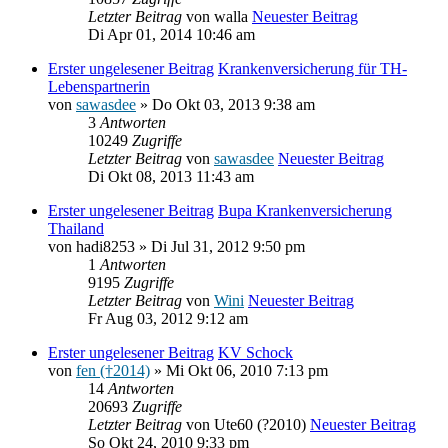
Letzter Beitrag
von
walla
Neuester Beitrag
Di Apr 01, 2014 10:46 am
Erster ungelesener Beitrag
Krankenversicherung für TH-
Lebenspartnerin
von
sawasdee
» Do Okt 03, 2013 9:38 am
3
Antworten
10249
Zugriffe
Letzter Beitrag
von
sawasdee
Neuester Beitrag
Di Okt 08, 2013 11:43 am
Erster ungelesener Beitrag
Bupa Krankenversicherung
Thailand
von
hadi8253
» Di Jul 31, 2012 9:50 pm
1
Antworten
9195
Zugriffe
Letzter Beitrag
von
Wini
Neuester Beitrag
Fr Aug 03, 2012 9:12 am
Erster ungelesener Beitrag
KV Schock
von
fen (†2014)
» Mi Okt 06, 2010 7:13 pm
14
Antworten
20693
Zugriffe
Letzter Beitrag
von
Ute60 (?2010)
Neuester Beitrag
So Okt 24, 2010 9:33 pm