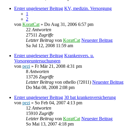
Erster ungelesener Beitrag
KV, medizin. Versorgung
1
2
von
KoratCat
» Do Aug 31, 2006 6:57 pm
22
Antworten
27511
Zugriffe
Letzter Beitrag
von
KoratCat
Neuester Beitrag
Sa Jul 12, 2008 11:59 am
Erster ungelesener Beitrag
Krankenvers. u.
Vorsorgeuntersuchungen
von
pezi
» Fr Mär 21, 2008 4:31 pm
8
Antworten
13726
Zugriffe
Letzter Beitrag
von
othello (?2011)
Neuester Beitrag
Do Mai 08, 2008 2:08 pm
Erster ungelesener Beitrag
30 bat krankenversicherung
von
pezi
» So Feb 04, 2007 4:13 pm
12
Antworten
15910
Zugriffe
Letzter Beitrag
von
KoratCat
Neuester Beitrag
So Mai 13, 2007 4:18 pm