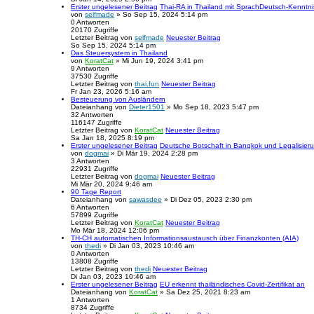
Erster ungelesener Beitrag
Thai-RA in Thailand mit SprachDeutsch-Kenntn
von
selfmade
» So Sep 15, 2024 5:14 pm
0
Antworten
20170
Zugriffe
Letzter Beitrag
von
selfmade
Neuester Beitrag
So Sep 15, 2024 5:14 pm
Das Steuersystem in Thailand
von
KoratCat
» Mi Jun 19, 2024 3:41 pm
9
Antworten
37530
Zugriffe
Letzter Beitrag
von
thai.fun
Neuester Beitrag
Fr Jan 23, 2026 5:16 am
Besteuerung von Ausländern
Dateianhang
von
Dieter1501
» Mo Sep 18, 2023 5:47 pm
32
Antworten
116147
Zugriffe
Letzter Beitrag
von
KoratCat
Neuester Beitrag
Sa Jan 18, 2025 8:19 pm
Erster ungelesener Beitrag
Deutsche Botschaft in Bangkok und Legalisier
von
dogmai
» Di Mär 19, 2024 2:28 pm
3
Antworten
22931
Zugriffe
Letzter Beitrag
von
dogmai
Neuester Beitrag
Mi Mär 20, 2024 9:46 am
90 Tage Report
Dateianhang
von
sawasdee
» Di Dez 05, 2023 2:30 pm
6
Antworten
57899
Zugriffe
Letzter Beitrag
von
KoratCat
Neuester Beitrag
Mo Mär 18, 2024 12:06 pm
TH-CH automatischen Informationsaustausch über Finanzkonten (AIA)
von
thedi
» Di Jan 03, 2023 10:46 am
0
Antworten
13808
Zugriffe
Letzter Beitrag
von
thedi
Neuester Beitrag
Di Jan 03, 2023 10:46 am
Erster ungelesener Beitrag
EU erkennt thailändisches Covid-Zertifikat an
Dateianhang
von
KoratCat
» Sa Dez 25, 2021 8:23 am
1
Antworten
8734
Zugriffe