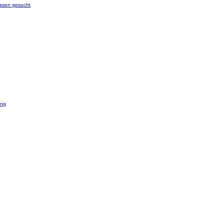
issen gesucht
ung