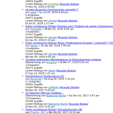
14623
Zugriffe
Letzter Beitrag
von
KoratCat
Neuester Beitrag
Fr Nov 02, 2018 6:55 pm
Ist mein deutscher Fuehrerschein ungueltig ?
von
ottoll
» So Jul 29, 2018 9:26 pm
5
Antworten
22975
Zugriffe
Letzter Beitrag
von
dogmai
Neuester Beitrag
Di Jul 31, 2018 1:27 am
Erster ungelesener Beitrag
Einreise nach Thailand mit zweiter Staatsbürger
von
Goga345
» Mi Apr 25, 2018 3:26 am
3
Antworten
14767
Zugriffe
Letzter Beitrag
von
dogmai
Neuester Beitrag
Do Apr 26, 2018 6:13 pm
Erster ungelesener Beitrag
Neuer Thailändischer Ausweis * Lieferzeit? * P
von
frank1
» So Apr 08, 2018 7:05 pm
1
Antworten
12246
Zugriffe
Letzter Beitrag
von
dogmai
Neuester Beitrag
Mo Apr 09, 2018 4:05 am
Touristen bekommen Mehrwertsteuer in Einkaufszentren erstattet
Dateianhang
von
KoratCat
» Di Mär 27, 2018 8:32 am
1
Antworten
18175
Zugriffe
Letzter Beitrag
von
Martin
Neuester Beitrag
Fr Feb 14, 2025 1:27 am
Rückforderung Quellensteuer CH
von
Beuschel
» Do Aug 06, 2015 7:25 pm
17
Antworten
36262
Zugriffe
Letzter Beitrag
von
smilemax
Neuester Beitrag
Mi Dez 20, 2017 9:43 am
10 Flaschen Wein für Thailand...
Dateianhang
von
Badischer Barde
» Sa Dez 02, 2017 3:47 pm
15
Antworten
31248
Zugriffe
Letzter Beitrag
von
Badischer Barde
Neuester Beitrag
Di Dez 05, 2017 8:41 pm
Erster ungelesener Beitrag
Geburtsurkunden DE
von
Prachin_MLT
» Mo Okt 02, 2017 11:21 am