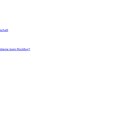
schaft
robleme beim Rückflug?