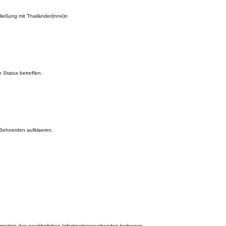
ießung mit Thailänder(inne)n
 Status betreffen.
 Behoerden aufklaeren.
nformation des gewöhnlichen Infortmationssuchenden beitragen.