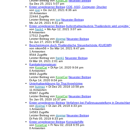
Letzter Beitrag
von
KoratCat
Neuester Beitrag
Sa Dez 25, 2021 5:07 pm
Erster ungelesener Beitrag
COE, ASQ, Computer, Drucker
von
jogi
» Do Jul 22, 2021 8:36 am
16
Antworten
22444
Zugriffe
Letzter Beitrag
von
jogi
Neuester Beitrag
Mo Jul 26, 2021 8:31 pm
Erster ungelesener Beitrag
Aufenthaltserlaubnis Thailänderin wird ungültig 
von
frank1
» Mo Apr 12, 2021 3:07 am
8
Antworten
17512
Zugriffe
Letzter Beitrag
von
dogmai
Neuester Beitrag
So Jun 27, 2021 9:58 pm
Bescheinigung duch Thailändische Steuerbehörde (EU/EWR)
von
nikom56
» So Mär 14, 2021 9:47 pm
1
Antworten
9544
Zugriffe
Letzter Beitrag
von
frank1
Neuester Beitrag
Di Mär 16, 2021 2:01 am
Kapitalertragssteuer
von
KoratCat
» Di Apr 14, 2020 9:04 pm
0
Antworten
9693
Zugriffe
Letzter Beitrag
von
KoratCat
Neuester Beitrag
Di Apr 14, 2020 9:04 pm
Unterhaltserklärung für Thai Angehörige
von
butmax
» Di Dez 20, 2016 10:58 pm
11
Antworten
65967
Zugriffe
Letzter Beitrag
von
KoratCat
Neuester Beitrag
So Jan 05, 2020 10:37 pm
Erster ungelesener Beitrag
Verfahren bei Paßneuausstellung in Deutschla
von
dogmai
» Di Jan 29, 2019 4:33 pm
1
Antworten
14583
Zugriffe
Letzter Beitrag
von
dogmai
Neuester Beitrag
Di Feb 05, 2019 8:33 pm
Erster ungelesener Beitrag
Konsularhilfe
von
KoratCat
» Fr Nov 02, 2018 6:55 pm
0
Antworten