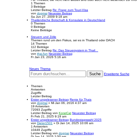
1
Themen
3
Beiträge
Letzter Beitrag
Re: Frage zum Touri-Visa
von
dogmai
Neuester Beitrag
Sa Jun 27, 2009 9:18 am
Thailändische Botschaft & Konsulate in Deutschland
0
Themen
0
Beiträge
Keine Beiträge
Steuern und Zölle
Themen rund um den Fiskus, sei es in Thailand oder DACH
14
Themen
112
Beiträge
Letzter Beitrag
Re: Das Steuersystem in Thail…
von
thai.fun
Neuester Beitrag
Fr Jan 23, 2026 5:16 am
Neues Thema
Suche
Erweiterte Suche
Themen
Antworten
Zugriffe
Letzter Beitrag
Erster ungelesener Beitrag
Rente für Thais
von
dogmai
» Mi Jan 06, 2016 4:37 am
19
Antworten
72093
Zugriffe
Letzter Beitrag
von
KoratCat
Neuester Beitrag
Fr Feb 21, 2025 9:19 am
Erster ungelesener Beitrag
Bundestagswahl 2025
von
Dieter1501
» Di Jan 14, 2025 10:06 am
1
Antworten
10449
Zugriffe
Letzter Beitrag
von
dogmai
Neuester Beitrag
Di Jan 14, 2025 2:50 pm