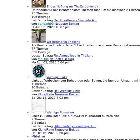
Eheschließung mit Thailänder(inne)n
Unterforum für alle Behördenkram-Themen rund um die binationale Eheschl
25
Themen
195
Beiträge
Letzter Beitrag
Re: Thai-Heirat - Sinnvolle A…
von
banbath99
Neuester Beitrag
Di Jun 06, 2023 10:07 pm
Wir Rentner in Thailand
Als Rentner in Thailand leben? Für Themen, die unsere Rente und unseren
77
Themen
653
Beiträge
Letzter Beitrag
Re: Alterspflege in Thailand
von
thai.fun
Neuester Beitrag
Mo Aug 03, 2026 5:04 pm
Wichtige Links
Links zu Webseiten von Behoerden oder Seiten, die fuer den Umgang mit
1
Themen
10
Beiträge
Letzter Beitrag
Re: Wichtige Links
von
KlongRatte
Neuester Beitrag
So Okt 18, 2020 7:03 pm
Wichtige Formulare
Links zu Formularen, die für DACHer in Thailand nützlich sind
2
Themen
2
Beiträge
Letzter Beitrag
Hilfsunterlagen - wichtige Ti…
von
KlongRatte
Neuester Beitrag
Do Okt 15, 2020 9:50 pm
Mülleimer
Für Threads, die nicht mehr aktuell sind oder auch nicht wesentlich zur I