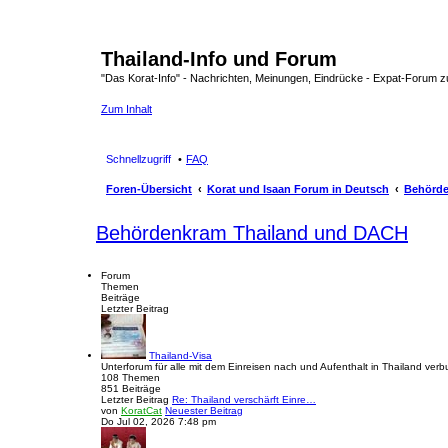
Thailand-Info und Forum
"Das Korat-Info" - Nachrichten, Meinungen, Eindrücke - Expat-Forum
Zum Inhalt
Schnellzugriff
FAQ
Foren-Übersicht
Korat und Isaan Forum in Deutsch
Behörde
Behördenkram Thailand und DACH
Forum
Themen
Beiträge
Letzter Beitrag
Thailand-Visa
Unterforum für alle mit dem Einreisen nach und Aufenthalt in Thailand 
108
Themen
851
Beiträge
Letzter Beitrag
Re: Thailand verschärft Einre…
von
KoratCat
Neuester Beitrag
Do Jul 02, 2026 7:48 pm