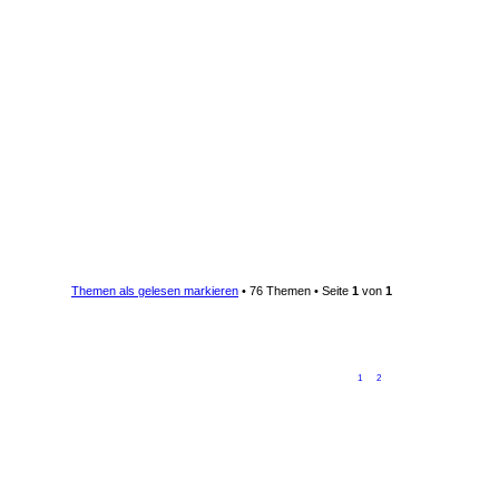
Themen als gelesen markieren
• 76 Themen • Seite
1
von
1
1
2