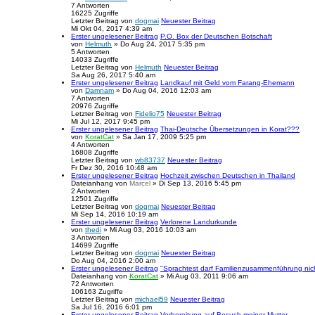
7
Antworten
16225
Zugriffe
Letzter Beitrag
von
dogmai
Neuester Beitrag
Mi Okt 04, 2017 4:39 am
Erster ungelesener Beitrag
P.O. Box der Deutschen Botschaft
von
Helmuth
» Do Aug 24, 2017 5:35 pm
5
Antworten
14033
Zugriffe
Letzter Beitrag
von
Helmuth
Neuester Beitrag
Sa Aug 26, 2017 5:40 am
Erster ungelesener Beitrag
Landkauf mit Geld vom Farang-Ehemann
von
Damnam
» Do Aug 04, 2016 12:03 am
7
Antworten
20976
Zugriffe
Letzter Beitrag
von
Fidelio75
Neuester Beitrag
Mi Jul 12, 2017 9:45 pm
Erster ungelesener Beitrag
Thai-Deutsche Übersetzungen in Korat???
von
KoratCat
» Sa Jan 17, 2009 5:25 pm
4
Antworten
16808
Zugriffe
Letzter Beitrag
von
wb83737
Neuester Beitrag
Fr Dez 30, 2016 10:48 am
Erster ungelesener Beitrag
Hochzeit zwischen Deutschen in Thailand
Dateianhang
von
Marcel
» Di Sep 13, 2016 5:45 pm
2
Antworten
12501
Zugriffe
Letzter Beitrag
von
dogmai
Neuester Beitrag
Mi Sep 14, 2016 10:19 am
Erster ungelesener Beitrag
Verlorene Landurkunde
von
thedi
» Mi Aug 03, 2016 10:03 am
3
Antworten
14699
Zugriffe
Letzter Beitrag
von
dogmai
Neuester Beitrag
Do Aug 04, 2016 2:00 am
Erster ungelesener Beitrag
"Sprachtest darf Familienzusammenführung nich
Dateianhang
von
KoratCat
» Mi Aug 03, 2011 9:06 am
72
Antworten
106163
Zugriffe
Letzter Beitrag
von
michael59
Neuester Beitrag
Sa Jul 16, 2016 6:01 pm
Erster ungelesener Beitrag
Vorbereitung auf Besuch meiner Mutter