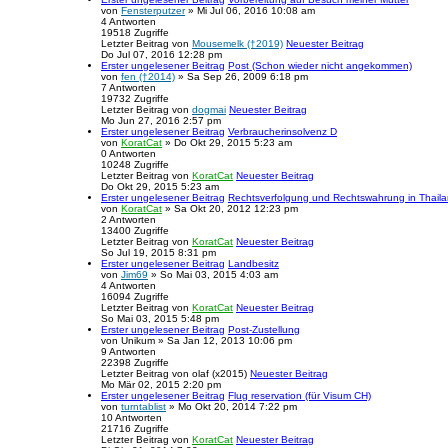
von
Fensterputzer
» Mi Jul 06, 2016 10:08 am
4
Antworten
19518
Zugriffe
Letzter Beitrag
von
Mousemelk (†2019)
Neuester Beitrag
Do Jul 07, 2016 12:28 pm
Erster ungelesener Beitrag
Post (Schon wieder nicht angekommen)
von
fen (†2014)
» Sa Sep 26, 2009 6:18 pm
7
Antworten
19732
Zugriffe
Letzter Beitrag
von
dogmai
Neuester Beitrag
Mo Jun 27, 2016 2:57 pm
Erster ungelesener Beitrag
Verbraucherinsolvenz D
von
KoratCat
» Do Okt 29, 2015 5:23 am
0
Antworten
10248
Zugriffe
Letzter Beitrag
von
KoratCat
Neuester Beitrag
Do Okt 29, 2015 5:23 am
Erster ungelesener Beitrag
Rechtsverfolgung und Rechtswahrung in Thail
von
KoratCat
» Sa Okt 20, 2012 12:23 pm
2
Antworten
13400
Zugriffe
Letzter Beitrag
von
KoratCat
Neuester Beitrag
So Jul 19, 2015 8:31 pm
Erster ungelesener Beitrag
Landbesitz
von
Jim69
» So Mai 03, 2015 4:03 am
4
Antworten
16094
Zugriffe
Letzter Beitrag
von
KoratCat
Neuester Beitrag
So Mai 03, 2015 5:48 pm
Erster ungelesener Beitrag
Post-Zustellung
von
Unikum
» Sa Jan 12, 2013 10:06 pm
9
Antworten
22398
Zugriffe
Letzter Beitrag
von
olaf (x2015)
Neuester Beitrag
Mo Mär 02, 2015 2:20 pm
Erster ungelesener Beitrag
Flug reservation (für Visum CH)
von
turntablist
» Mo Okt 20, 2014 7:22 pm
10
Antworten
21716
Zugriffe
Letzter Beitrag
von
KoratCat
Neuester Beitrag