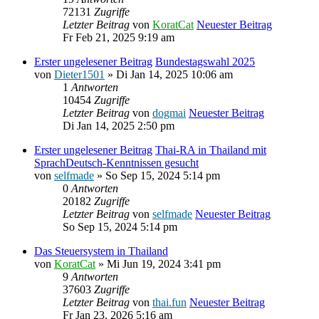
72131
Zugriffe
Letzter Beitrag
von
KoratCat
Neuester Beitrag
Fr Feb 21, 2025 9:19 am
Erster ungelesener Beitrag
Bundestagswahl 2025
von
Dieter1501
» Di Jan 14, 2025 10:06 am
1
Antworten
10454
Zugriffe
Letzter Beitrag
von
dogmai
Neuester Beitrag
Di Jan 14, 2025 2:50 pm
Erster ungelesener Beitrag
Thai-RA in Thailand mit
SprachDeutsch-Kenntnissen gesucht
von
selfmade
» So Sep 15, 2024 5:14 pm
0
Antworten
20182
Zugriffe
Letzter Beitrag
von
selfmade
Neuester Beitrag
So Sep 15, 2024 5:14 pm
Das Steuersystem in Thailand
von
KoratCat
» Mi Jun 19, 2024 3:41 pm
9
Antworten
37603
Zugriffe
Letzter Beitrag
von
thai.fun
Neuester Beitrag
Fr Jan 23, 2026 5:16 am