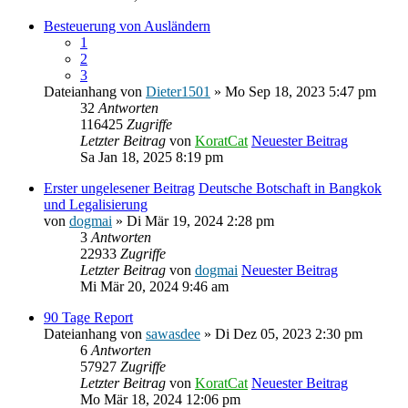
Besteuerung von Ausländern
1
2
3
Dateianhang
von
Dieter1501
» Mo Sep 18, 2023 5:47 pm
32
Antworten
116425
Zugriffe
Letzter Beitrag
von
KoratCat
Neuester Beitrag
Sa Jan 18, 2025 8:19 pm
Erster ungelesener Beitrag
Deutsche Botschaft in Bangkok
und Legalisierung
von
dogmai
» Di Mär 19, 2024 2:28 pm
3
Antworten
22933
Zugriffe
Letzter Beitrag
von
dogmai
Neuester Beitrag
Mi Mär 20, 2024 9:46 am
90 Tage Report
Dateianhang
von
sawasdee
» Di Dez 05, 2023 2:30 pm
6
Antworten
57927
Zugriffe
Letzter Beitrag
von
KoratCat
Neuester Beitrag
Mo Mär 18, 2024 12:06 pm