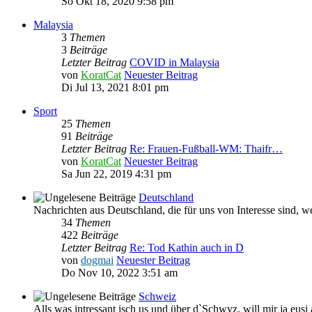
So Okt 18, 2020 9:58 pm
Malaysia
3
Themen
3
Beiträge
Letzter Beitrag
COVID in Malaysia
von
KoratCat
Neuester Beitrag
Di Jul 13, 2021 8:01 pm
Sport
25
Themen
91
Beiträge
Letzter Beitrag
Re: Frauen-Fußball-WM: Thaifr…
von
KoratCat
Neuester Beitrag
Sa Jun 22, 2019 4:31 pm
Deutschland
Nachrichten aus Deutschland, die für uns von Interesse sind, we
34
Themen
422
Beiträge
Letzter Beitrag
Re: Tod Kathin auch in D
von
dogmai
Neuester Beitrag
Do Nov 10, 2022 3:51 am
Schweiz
Alls was intressant isch us und über d`Schwyz, will mir ja eus