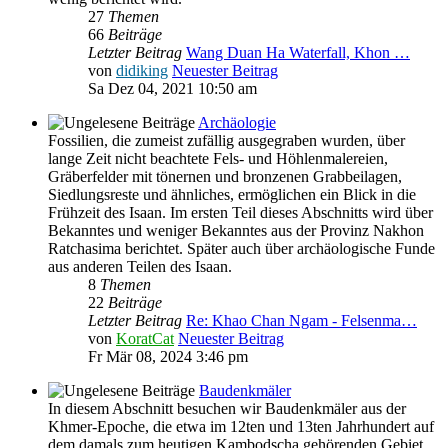
27
Themen
66
Beiträge
Letzter Beitrag
Wang Duan Ha Waterfall, Khon …
von
didiking
Neuester Beitrag
Sa Dez 04, 2021 10:50 am
Archäologie
Fossilien, die zumeist zufällig ausgegraben wurden, über
lange Zeit nicht beachtete Fels- und Höhlenmalereien,
Gräberfelder mit tönernen und bronzenen Grabbeilagen,
Siedlungsreste und ähnliches, ermöglichen ein Blick in die
Frühzeit des Isaan. Im ersten Teil dieses Abschnitts wird über
Bekanntes und weniger Bekanntes aus der Provinz Nakhon
Ratchasima berichtet. Später auch über archäologische Funde
aus anderen Teilen des Isaan.
8
Themen
22
Beiträge
Letzter Beitrag
Re: Khao Chan Ngam - Felsenma…
von
KoratCat
Neuester Beitrag
Fr Mär 08, 2024 3:46 pm
Baudenkmäler
In diesem Abschnitt besuchen wir Baudenkmäler aus der
Khmer-Epoche, die etwa im 12ten und 13ten Jahrhundert auf
dem damals zum heutigen Kambodscha gehörenden Gebiet