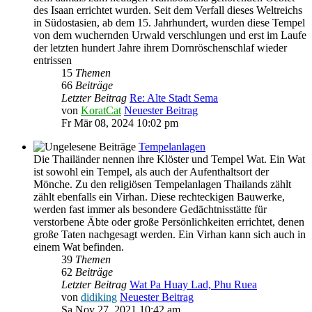
des Isaan errichtet wurden. Seit dem Verfall dieses Weltreichs
in Südostasien, ab dem 15. Jahrhundert, wurden diese Tempel
von dem wuchernden Urwald verschlungen und erst im Laufe
der letzten hundert Jahre ihrem Dornröschenschlaf wieder
entrissen
15
Themen
66
Beiträge
Letzter Beitrag
Re: Alte Stadt Sema
von
KoratCat
Neuester Beitrag
Fr Mär 08, 2024 10:02 pm
Tempelanlagen
Die Thailänder nennen ihre Klöster und Tempel Wat. Ein Wat
ist sowohl ein Tempel, als auch der Aufenthaltsort der
Mönche. Zu den religiösen Tempelanlagen Thailands zählt
zählt ebenfalls ein Virhan. Diese rechteckigen Bauwerke,
werden fast immer als besondere Gedächtnisstätte für
verstorbene Äbte oder große Persönlichkeiten errichtet, denen
große Taten nachgesagt werden. Ein Virhan kann sich auch in
einem Wat befinden.
39
Themen
62
Beiträge
Letzter Beitrag
Wat Pa Huay Lad, Phu Ruea
von
didiking
Neuester Beitrag
Sa Nov 27, 2021 10:42 am