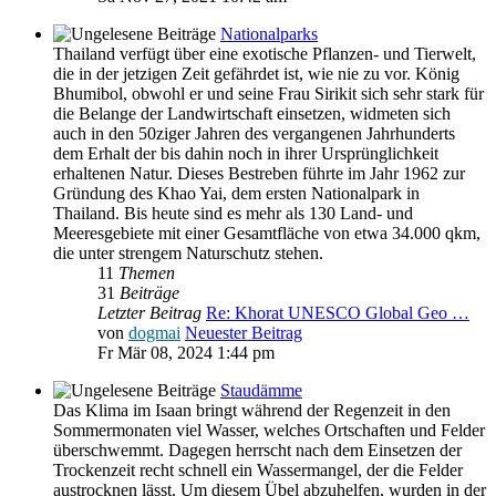
Nationalparks
Thailand verfügt über eine exotische Pflanzen- und Tierwelt,
die in der jetzigen Zeit gefährdet ist, wie nie zu vor. König
Bhumibol, obwohl er und seine Frau Sirikit sich sehr stark für
die Belange der Landwirtschaft einsetzen, widmeten sich
auch in den 50ziger Jahren des vergangenen Jahrhunderts
dem Erhalt der bis dahin noch in ihrer Ursprünglichkeit
erhaltenen Natur. Dieses Bestreben führte im Jahr 1962 zur
Gründung des Khao Yai, dem ersten Nationalpark in
Thailand. Bis heute sind es mehr als 130 Land- und
Meeresgebiete mit einer Gesamtfläche von etwa 34.000 qkm,
die unter strengem Naturschutz stehen.
11
Themen
31
Beiträge
Letzter Beitrag
Re: Khorat UNESCO Global Geo …
von
dogmai
Neuester Beitrag
Fr Mär 08, 2024 1:44 pm
Staudämme
Das Klima im Isaan bringt während der Regenzeit in den
Sommermonaten viel Wasser, welches Ortschaften und Felder
überschwemmt. Dagegen herrscht nach dem Einsetzen der
Trockenzeit recht schnell ein Wassermangel, der die Felder
austrocknen lässt. Um diesem Übel abzuhelfen, wurden in der