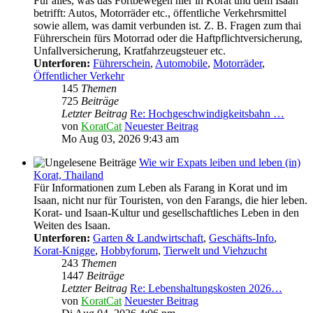
Für alles, was das Fortbewegen hier in Korat und dem Isaan
betrifft: Autos, Motorräder etc., öffentliche Verkehrsmittel
sowie allem, was damit verbunden ist. Z. B. Fragen zum thai
Führerschein fürs Motorrad oder die Haftpflichtversicherung,
Unfallversicherung, Kratfahrzeugsteuer etc.
Unterforen:
Führerschein
,
Automobile
,
Motorräder
,
Öffentlicher Verkehr
145
Themen
725
Beiträge
Letzter Beitrag
Re: Hochgeschwindigkeitsbahn …
von
KoratCat
Neuester Beitrag
Mo Aug 03, 2026 9:43 am
Wie wir Expats leiben und leben (in)
Korat, Thailand
Für Informationen zum Leben als Farang in Korat und im
Isaan, nicht nur für Touristen, von den Farangs, die hier leben.
Korat- und Isaan-Kultur und gesellschaftliches Leben in den
Weiten des Isaan.
Unterforen:
Garten & Landwirtschaft
,
Geschäfts-Info
,
Korat-Knigge
,
Hobbyforum
,
Tierwelt und Viehzucht
243
Themen
1447
Beiträge
Letzter Beitrag
Re: Lebenshaltungskosten 2026…
von
KoratCat
Neuester Beitrag