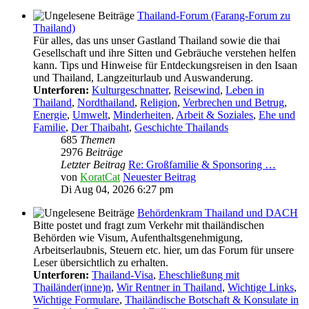
Thailand-Forum (Farang-Forum zu
Thailand)
Für alles, das uns unser Gastland Thailand sowie die thai
Gesellschaft und ihre Sitten und Gebräuche verstehen helfen
kann. Tips und Hinweise für Entdeckungsreisen in den Isaan
und Thailand, Langzeiturlaub und Auswanderung.
Unterforen:
Kulturgeschnatter
,
Reisewind
,
Leben in
Thailand
,
Nordthailand
,
Religion
,
Verbrechen und Betrug
,
Energie
,
Umwelt
,
Minderheiten
,
Arbeit & Soziales
,
Ehe und
Familie
,
Der Thaibaht
,
Geschichte Thailands
685
Themen
2976
Beiträge
Letzter Beitrag
Re: Großfamilie & Sponsoring …
von
KoratCat
Neuester Beitrag
Di Aug 04, 2026 6:27 pm
Behördenkram Thailand und DACH
Bitte postet und fragt zum Verkehr mit thailändischen
Behörden wie Visum, Aufenthaltsgenehmigung,
Arbeitserlaubnis, Steuern etc. hier, um das Forum für unsere
Leser übersichtlich zu erhalten.
Unterforen:
Thailand-Visa
,
Eheschließung mit
Thailänder(inne)n
,
Wir Rentner in Thailand
,
Wichtige Links
,
Wichtige Formulare
,
Thailändische Botschaft & Konsulate in