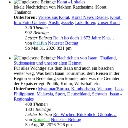
Korat - Lokales
lokale Nachrichten von Nakhon Ratchasima (Korat,
Thailand)
Unterforen:
Videos aus Korat
,
Korat-News-Reader
,
Korat-
Info Foto-Gallerie
,
Ausflugsziele
,
Lokalforen
,
Unser Korat
326
Themen
992
Beiträge
Letzter Beitrag
Re: Also doch 1.673 Jahre Kna…
von
thai.fun
Neuester Beitrag
So Mai 31, 2026 8:31 pm
Nachrichten von Isaan, Thailand,
Südostasien und unserer alten Heimat
Für alles Wichtige aus dem Isaan und auch ein bisschen
weiter weg. Was beim Isaan-Tourismus, dem Reisen in der
Region von Bedeutung sein könnte, oder was die Gemüter
der Expats erregt. Politik, Kultur, Wirtschaft etc.
Unterforen:
Myanmar/Burma
,
Kambodscha
,
Vietnam
,
Laos
,
Philippinen
,
Malaysia
,
Sport
,
Deutschland
,
Schweiz
,
Isaan -
Regionales
408
Themen
1801
Beiträge
Letzter Beitrag
Re: Wochen-Rückblick: Globale…
von
KoratCat
Neuester Beitrag
Sa Aug 08, 2026 7:26 pm