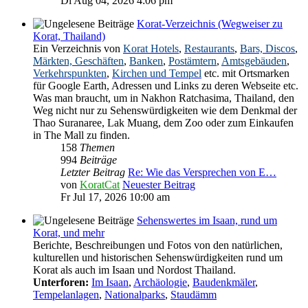
Di Aug 04, 2026 4:06 pm
Korat-Verzeichnis (Wegweiser zu
Korat, Thailand)
Ein Verzeichnis von
Korat Hotels
,
Restaurants
,
Bars, Discos
,
Märkten, Geschäften
,
Banken
,
Postämtern
,
Amtsgebäuden
,
Verkehrspunkten
,
Kirchen und Tempel
etc. mit Ortsmarken
für Google Earth, Adressen und Links zu deren Webseite etc.
Was man braucht, um in Nakhon Ratchasima, Thailand, den
Weg nicht nur zu Sehenswürdigkeiten wie dem Denkmal der
Thao Suranaree, Lak Muang, dem Zoo oder zum Einkaufen
in The Mall zu finden.
158
Themen
994
Beiträge
Letzter Beitrag
Re: Wie das Versprechen von E…
von
KoratCat
Neuester Beitrag
Fr Jul 17, 2026 10:00 am
Sehenswertes im Isaan, rund um
Korat, und mehr
Berichte, Beschreibungen und Fotos von den natürlichen,
kulturellen und historischen Sehenswürdigkeiten rund um
Korat als auch im Isaan und Nordost Thailand.
Unterforen:
Im Isaan
,
Archäologie
,
Baudenkmäler
,
Tempelanlagen
,
Nationalparks
,
Staudämm