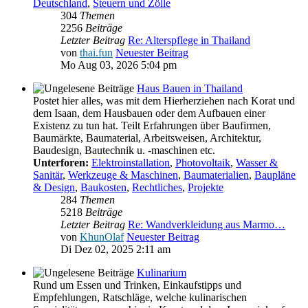
Deutschland
,
Steuern und Zölle
304
Themen
2256
Beiträge
Letzter Beitrag
Re: Alterspflege in Thailand
von
thai.fun
Neuester Beitrag
Mo Aug 03, 2026 5:04 pm
Haus Bauen in Thailand
Postet hier alles, was mit dem Hierherziehen nach Korat und
dem Isaan, dem Hausbauen oder dem Aufbauen einer
Existenz zu tun hat. Teilt Erfahrungen über Baufirmen,
Baumärkte, Baumaterial, Arbeitsweisen, Architektur,
Baudesign, Bautechnik u. -maschinen etc.
Unterforen:
Elektroinstallation
,
Photovoltaik
,
Wasser &
Sanitär
,
Werkzeuge & Maschinen
,
Baumaterialien
,
Baupläne
& Design
,
Baukosten
,
Rechtliches
,
Projekte
284
Themen
5218
Beiträge
Letzter Beitrag
Re: Wandverkleidung aus Marmo…
von
KhunOlaf
Neuester Beitrag
Di Dez 02, 2025 2:11 am
Kulinarium
Rund um Essen und Trinken, Einkaufstipps und
Empfehlungen, Ratschläge, welche kulinarischen