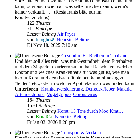
Spezialitäten man wo hier in Korat und dem Isaan einkaufen
kann, oder auch wie man was selbst machen kann, wenn's
keiner verkauft. . . . (Restaurants bitte nur im
Koratverzeichnis)
122
Themen
711
Beiträge
Letzter Beitrag
Air Fryer
von
hungbo49
Neuester Beitrag
Di Nov 18, 2025 7:10 am
Gesund u. Fit Bleiben in Thailand
Und hier soll alles rein, was mit Gesundheit, dem Fiterhalten
und dem Zipperlein kurieren zu tun hat: Ratschläge, welcher
Doktor und welches Krankenhaus für was gut ist, wie man
hier in Korat und dem Isaan fit bleiben kann ohne arg zu
"leiden" etc., oder in welcher Apotheke man was finden kann.
Unterforen:
Krankenversicherung
,
Dengue-Fieber
,
Malaria
,
Arteriosklerose
,
Vogelgrippe
,
Coronavirus
164
Themen
1620
Beiträge
Letzter Beitrag
Korat: 13 Tote durch Moo Krat…
von
KoratCat
Neuester Beitrag
Fr Jan 02, 2026 8:28 pm
Transport & Verkehr