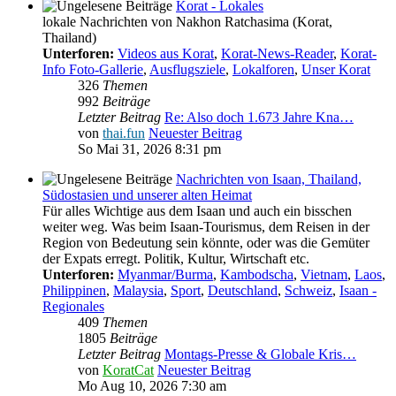
Korat - Lokales
lokale Nachrichten von Nakhon Ratchasima (Korat,
Thailand)
Unterforen:
Videos aus Korat
,
Korat-News-Reader
,
Korat-
Info Foto-Gallerie
,
Ausflugsziele
,
Lokalforen
,
Unser Korat
326
Themen
992
Beiträge
Letzter Beitrag
Re: Also doch 1.673 Jahre Kna…
von
thai.fun
Neuester Beitrag
So Mai 31, 2026 8:31 pm
Nachrichten von Isaan, Thailand,
Südostasien und unserer alten Heimat
Für alles Wichtige aus dem Isaan und auch ein bisschen
weiter weg. Was beim Isaan-Tourismus, dem Reisen in der
Region von Bedeutung sein könnte, oder was die Gemüter
der Expats erregt. Politik, Kultur, Wirtschaft etc.
Unterforen:
Myanmar/Burma
,
Kambodscha
,
Vietnam
,
Laos
,
Philippinen
,
Malaysia
,
Sport
,
Deutschland
,
Schweiz
,
Isaan -
Regionales
409
Themen
1805
Beiträge
Letzter Beitrag
Montags-Presse & Globale Kris…
von
KoratCat
Neuester Beitrag
Mo Aug 10, 2026 7:30 am