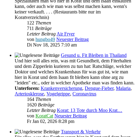
Spezialitäten man wo hier in Korat und dem Isaan einkaufen
kann, oder auch wie man was selbst machen kann, wenn's
keiner verkauft. . . . (Restaurants bitte nur im
Koratverzeichnis)
122
Themen
711
Beiträge
Letzter Beitrag
Air Fryer
von
hungbo49
Neuester Beitrag
Di Nov 18, 2025 7:10 am
Gesund u. Fit Bleiben in Thailand
Und hier soll alles rein, was mit Gesundheit, dem Fiterhalten
und dem Zipperlein kurieren zu tun hat: Ratschläge, welcher
Doktor und welches Krankenhaus für was gut ist, wie man
hier in Korat und dem Isaan fit bleiben kann ohne arg zu
"leiden" etc., oder in welcher Apotheke man was finden kann.
Unterforen:
Krankenversicherung
,
Dengue-Fieber
,
Malaria
,
Arteriosklerose
,
Vogelgrippe
,
Coronavirus
164
Themen
1620
Beiträge
Letzter Beitrag
Korat: 13 Tote durch Moo Krat…
von
KoratCat
Neuester Beitrag
Fr Jan 02, 2026 8:28 pm
Transport & Verkehr