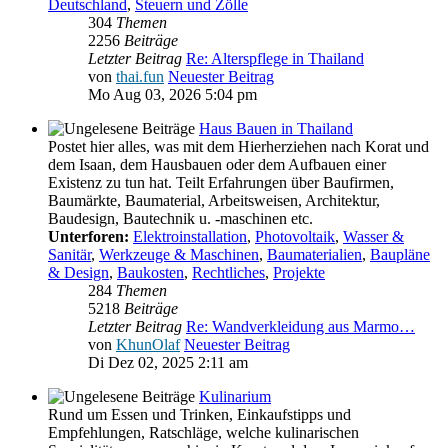
Deutschland
,
Steuern und Zölle
304
Themen
2256
Beiträge
Letzter Beitrag
Re: Alterspflege in Thailand
von
thai.fun
Neuester Beitrag
Mo Aug 03, 2026 5:04 pm
Haus Bauen in Thailand
Postet hier alles, was mit dem Hierherziehen nach Korat und
dem Isaan, dem Hausbauen oder dem Aufbauen einer
Existenz zu tun hat. Teilt Erfahrungen über Baufirmen,
Baumärkte, Baumaterial, Arbeitsweisen, Architektur,
Baudesign, Bautechnik u. -maschinen etc.
Unterforen:
Elektroinstallation
,
Photovoltaik
,
Wasser &
Sanitär
,
Werkzeuge & Maschinen
,
Baumaterialien
,
Baupläne
& Design
,
Baukosten
,
Rechtliches
,
Projekte
284
Themen
5218
Beiträge
Letzter Beitrag
Re: Wandverkleidung aus Marmo…
von
KhunOlaf
Neuester Beitrag
Di Dez 02, 2025 2:11 am
Kulinarium
Rund um Essen und Trinken, Einkaufstipps und
Empfehlungen, Ratschläge, welche kulinarischen