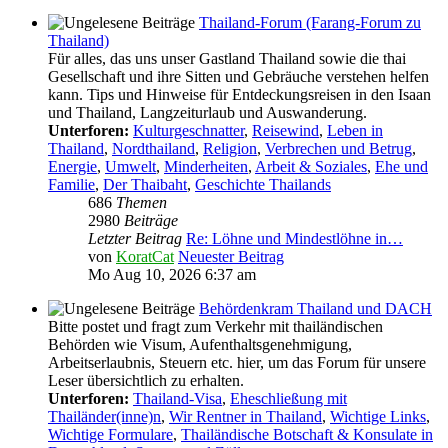
Thailand-Forum (Farang-Forum zu
Thailand)
Für alles, das uns unser Gastland Thailand sowie die thai
Gesellschaft und ihre Sitten und Gebräuche verstehen helfen
kann. Tips und Hinweise für Entdeckungsreisen in den Isaan
und Thailand, Langzeiturlaub und Auswanderung.
Unterforen:
Kulturgeschnatter
,
Reisewind
,
Leben in
Thailand
,
Nordthailand
,
Religion
,
Verbrechen und Betrug
,
Energie
,
Umwelt
,
Minderheiten
,
Arbeit & Soziales
,
Ehe und
Familie
,
Der Thaibaht
,
Geschichte Thailands
686
Themen
2980
Beiträge
Letzter Beitrag
Re: Löhne und Mindestlöhne in…
von
KoratCat
Neuester Beitrag
Mo Aug 10, 2026 6:37 am
Behördenkram Thailand und DACH
Bitte postet und fragt zum Verkehr mit thailändischen
Behörden wie Visum, Aufenthaltsgenehmigung,
Arbeitserlaubnis, Steuern etc. hier, um das Forum für unsere
Leser übersichtlich zu erhalten.
Unterforen:
Thailand-Visa
,
Eheschließung mit
Thailänder(inne)n
,
Wir Rentner in Thailand
,
Wichtige Links
,
Wichtige Formulare
,
Thailändische Botschaft & Konsulate in