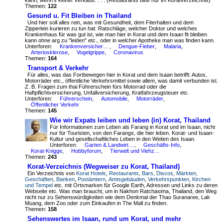
kann, wenn's keiner verkauft. . . . (Restaurants bitte nur im Koratverzeichnis)
Themen:
122
Gesund u. Fit Bleiben in Thailand
Und hier soll alles rein, was mit Gesundheit, dem Fiterhalten und dem
Zipperlein kurieren zu tun hat: Ratschläge, welcher Doktor und welches
Krankenhaus für was gut ist, wie man hier in Korat und dem Isaan fit bleiben
kann ohne arg zu "leiden" etc., oder in welcher Apotheke man was finden kann.
Unterforen:
Krankenversicherung
,
Dengue-Fieber
,
Malaria
,
Arteriosklerose
,
Vogelgrippe
,
Coronavirus
Themen:
164
Transport & Verkehr
Für alles, was das Fortbewegen hier in Korat und dem Isaan betrifft: Autos,
Motorräder etc., öffentliche Verkehrsmittel sowie allem, was damit verbunden ist.
Z. B. Fragen zum thai Führerschein fürs Motorrad oder die
Haftpflichtversicherung, Unfallversicherung, Kratfahrzeugsteuer etc.
Unterforen:
Führerschein
,
Automobile
,
Motorräder
,
Öffentlicher Verkehr
Themen:
145
Wie wir Expats leiben und leben (in) Korat, Thailand
Für Informationen zum Leben als Farang in Korat und im Isaan, nicht
nur für Touristen, von den Farangs, die hier leben. Korat- und Isaan-
Kultur und gesellschaftliches Leben in den Weiten des Isaan.
Unterforen:
Garten & Landwirtschaft
,
Geschäfts-Info
,
Korat-Knigge
,
Hobbyforum
,
Tierwelt und Viehzucht
Themen:
243
Korat-Verzeichnis (Wegweiser zu Korat, Thailand)
Ein Verzeichnis von
Korat Hotels
,
Restaurants
,
Bars, Discos
,
Märkten,
Geschäften
,
Banken
,
Postämtern
,
Amtsgebäuden
,
Verkehrspunkten
,
Kirchen
und Tempel
etc. mit Ortsmarken für Google Earth, Adressen und Links zu deren
Webseite etc. Was man braucht, um in Nakhon Ratchasima, Thailand, den Weg
nicht nur zu Sehenswürdigkeiten wie dem Denkmal der Thao Suranaree, Lak
Muang, dem Zoo oder zum Einkaufen in The Mall zu finden.
Themen:
158
Sehenswertes im Isaan, rund um Korat, und mehr