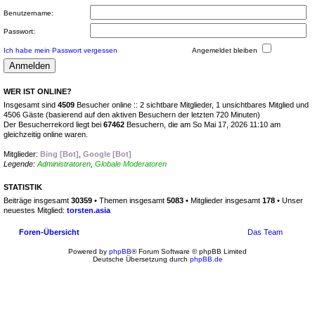
Benutzername:
Passwort:
Ich habe mein Passwort vergessen
Angemeldet bleiben
WER IST ONLINE?
Insgesamt sind
4509
Besucher online :: 2 sichtbare Mitglieder, 1 unsichtbares Mitglied und
4506 Gäste (basierend auf den aktiven Besuchern der letzten 720 Minuten)
Der Besucherrekord liegt bei
67462
Besuchern, die am So Mai 17, 2026 11:10 am
gleichzeitig online waren.
Mitglieder:
Bing [Bot]
,
Google [Bot]
Legende:
Administratoren
,
Globale Moderatoren
STATISTIK
Beiträge insgesamt
30359
• Themen insgesamt
5083
• Mitglieder insgesamt
178
• Unser
neuestes Mitglied:
torsten.asia
Foren-Übersicht
Das Team
Powered by
phpBB
® Forum Software © phpBB Limited
Deutsche Übersetzung durch
phpBB.de