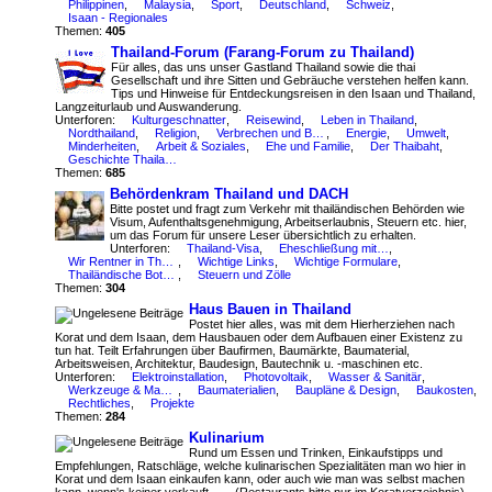
Philippinen
,
Malaysia
,
Sport
,
Deutschland
,
Schweiz
,
Isaan - Regionales
Themen:
405
Thailand-Forum (Farang-Forum zu Thailand)
Für alles, das uns unser Gastland Thailand sowie die thai
Gesellschaft und ihre Sitten und Gebräuche verstehen helfen kann.
Tips und Hinweise für Entdeckungsreisen in den Isaan und Thailand,
Langzeiturlaub und Auswanderung.
Unterforen:
Kulturgeschnatter
,
Reisewind
,
Leben in Thailand
,
Nordthailand
,
Religion
,
Verbrechen und Betrug
,
Energie
,
Umwelt
,
Minderheiten
,
Arbeit & Soziales
,
Ehe und Familie
,
Der Thaibaht
,
Geschichte Thailands
Themen:
685
Behördenkram Thailand und DACH
Bitte postet und fragt zum Verkehr mit thailändischen Behörden wie
Visum, Aufenthaltsgenehmigung, Arbeitserlaubnis, Steuern etc. hier,
um das Forum für unsere Leser übersichtlich zu erhalten.
Unterforen:
Thailand-Visa
,
Eheschließung mit Thailänder(inne)n
,
Wir Rentner in Thailand
,
Wichtige Links
,
Wichtige Formulare
,
Thailändische Botschaft & Konsulate in Deutschland
,
Steuern und Zölle
Themen:
304
Haus Bauen in Thailand
Postet hier alles, was mit dem Hierherziehen nach
Korat und dem Isaan, dem Hausbauen oder dem Aufbauen einer Existenz zu
tun hat. Teilt Erfahrungen über Baufirmen, Baumärkte, Baumaterial,
Arbeitsweisen, Architektur, Baudesign, Bautechnik u. -maschinen etc.
Unterforen:
Elektroinstallation
,
Photovoltaik
,
Wasser & Sanitär
,
Werkzeuge & Maschinen
,
Baumaterialien
,
Baupläne & Design
,
Baukosten
,
Rechtliches
,
Projekte
Themen:
284
Kulinarium
Rund um Essen und Trinken, Einkaufstipps und
Empfehlungen, Ratschläge, welche kulinarischen Spezialitäten man wo hier in
Korat und dem Isaan einkaufen kann, oder auch wie man was selbst machen