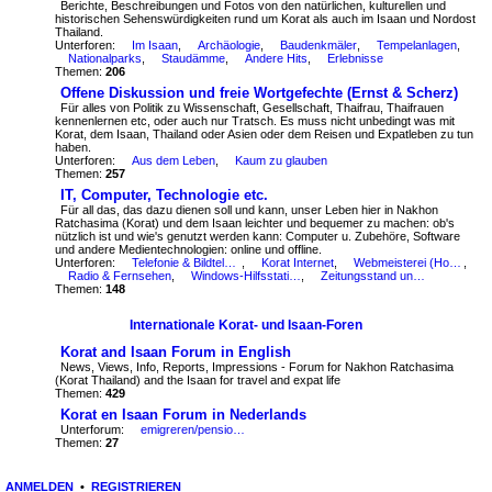
Berichte, Beschreibungen und Fotos von den natürlichen, kulturellen und
historischen Sehenswürdigkeiten rund um Korat als auch im Isaan und Nordost
Thailand.
Unterforen:
Im Isaan
,
Archäologie
,
Baudenkmäler
,
Tempelanlagen
,
Nationalparks
,
Staudämme
,
Andere Hits
,
Erlebnisse
Themen:
206
Offene Diskussion und freie Wortgefechte (Ernst & Scherz)
Für alles von Politik zu Wissenschaft, Gesellschaft, Thaifrau, Thaifrauen
kennenlernen etc, oder auch nur Tratsch. Es muss nicht unbedingt was mit
Korat, dem Isaan, Thailand oder Asien oder dem Reisen und Expatleben zu tun
haben.
Unterforen:
Aus dem Leben
,
Kaum zu glauben
Themen:
257
IT, Computer, Technologie etc.
Für all das, das dazu dienen soll und kann, unser Leben hier in Nakhon
Ratchasima (Korat) und dem Isaan leichter und bequemer zu machen: ob's
nützlich ist und wie's genutzt werden kann: Computer u. Zubehöre, Software
und andere Medientechnologien: online und offline.
Unterforen:
Telefonie & Bildtelefonie
,
Korat Internet
,
Webmeisterei (Homepage und Hobby)
,
Radio & Fernsehen
,
Windows-Hilfsstation
,
Zeitungsstand und Internet-Links
Themen:
148
Internationale Korat- und Isaan-Foren
Korat and Isaan Forum in English
News, Views, Info, Reports, Impressions - Forum for Nakhon Ratchasima
(Korat Thailand) and the Isaan for travel and expat life
Themen:
429
Korat en Isaan Forum in Nederlands
Unterforum:
emigreren/pensioeneren naar Thailand
Themen:
27
ANMELDEN
•
REGISTRIEREN