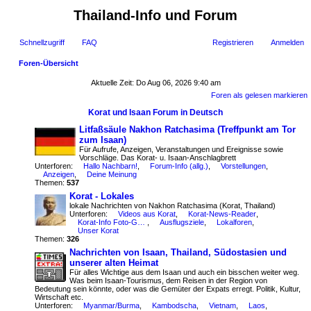
Thailand-Info und Forum
Schnellzugriff
FAQ
Registrieren
Anmelden
Foren-Übersicht
uc
Aktuelle Zeit: Do Aug 06, 2026 9:40 am
Foren als gelesen markieren
he
Korat und Isaan Forum in Deutsch
Litfaßsäule Nakhon Ratchasima (Treffpunkt am Tor
zum Isaan)
Für Aufrufe, Anzeigen, Veranstaltungen und Ereignisse sowie
Vorschläge. Das Korat- u. Isaan-Anschlagbrett
Unterforen:
Hallo Nachbarn!
,
Forum-Info (allg.)
,
Vorstellungen
,
Anzeigen
,
Deine Meinung
Themen:
537
Korat - Lokales
lokale Nachrichten von Nakhon Ratchasima (Korat, Thailand)
Unterforen:
Videos aus Korat
,
Korat-News-Reader
,
Korat-Info Foto-Gallerie
,
Ausflugsziele
,
Lokalforen
,
Unser Korat
Themen:
326
Nachrichten von Isaan, Thailand, Südostasien und
unserer alten Heimat
Für alles Wichtige aus dem Isaan und auch ein bisschen weiter weg.
Was beim Isaan-Tourismus, dem Reisen in der Region von
Bedeutung sein könnte, oder was die Gemüter der Expats erregt. Politik, Kultur,
Wirtschaft etc.
Unterforen:
Myanmar/Burma
,
Kambodscha
,
Vietnam
,
Laos
,